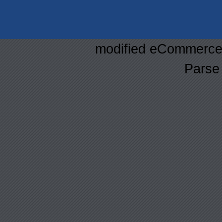
mod
ified eCommerce
Parse