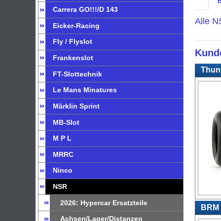
Carrera GO!!!/D 143
Alle N
Eicker-Racing
Fly / Flyslot
Kunde
Frankenslot
Thund
FT-Slottechnik
Le Mans Minatures
Märklin Sprint
MB-Slot
M P L
MRRC
Ninco
NSR
2026: Hypercar Ersatzteile
BRM 1
Achsen/Lager/Distanzen