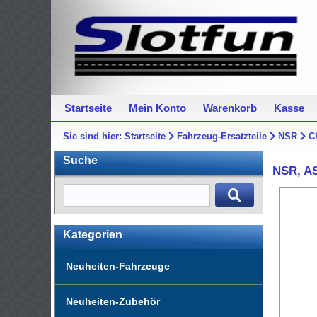
Startseite
Mein Konto
Warenkorb
Kasse
Sie sind hier:
Startseite
Fahrzeug-Ersatzteile
NSR
C
Suche
NSR, AS
Kategorien
Neuheiten-Fahrzeuge
Neuheiten-Zubehör