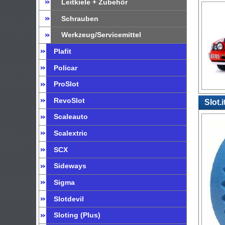
Leitkiele + Zubehör
Schrauben
Werkzeug/Servicemittel
Plafit
Policar
ProSlot
RevoSlot
Slot.
Scaleauto
Scalextric
SCX
Sideways
Sigma
Slotdevil
Sloting (Plus)