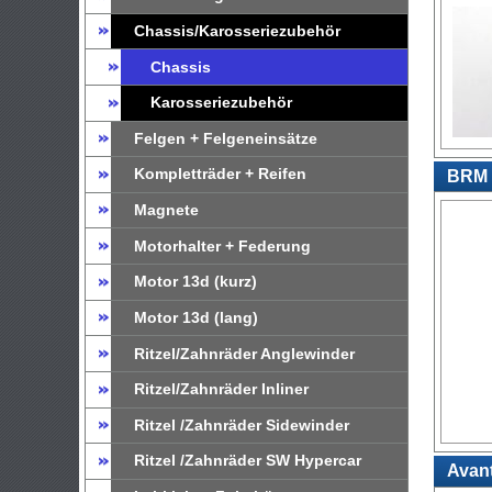
Chassis/Karosseriezubehör
Chassis
Karosseriezubehör
Felgen + Felgeneinsätze
Kompletträder + Reifen
BRM 1
Magnete
Motorhalter + Federung
Motor 13d (kurz)
Motor 13d (lang)
Ritzel/Zahnräder Anglewinder
Ritzel/Zahnräder Inliner
Ritzel /Zahnräder Sidewinder
Ritzel /Zahnräder SW Hypercar
Avant