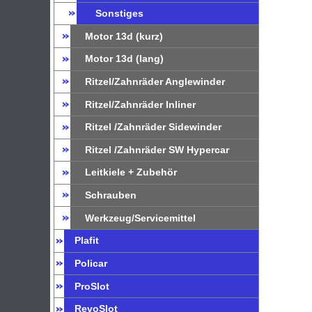
Sonstiges
Motor 13d (kurz)
Motor 13d (lang)
Ritzel/Zahnräder Anglewinder
Ritzel/Zahnräder Inliner
Ritzel /Zahnräder Sidewinder
Ritzel /Zahnräder SW Hypercar
Leitkiele + Zubehör
Schrauben
Werkzeug/Servicemittel
Plafit
Policar
ProSlot
RevoSlot