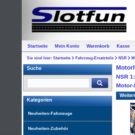
Startseite
Mein Konto
Warenkorb
Kasse
Sie sind hier:
Startseite
Fahrzeug-Ersatzteile
NSR
M
Motorh
Suche
NSR 1:
Motor-
Weiter
Kategorien
Neuheiten-Fahrzeuge
Neuheiten-Zubehör