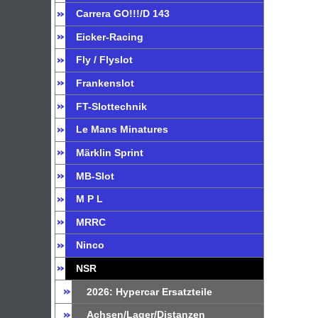
Carrera GO!!!/D 143
Eicker-Racing
Fly / Flyslot
Frankenslot
FT-Slottechnik
Le Mans Minatures
Märklin Sprint
MB-Slot
M P L
MRRC
Ninco
NSR
2026: Hypercar Ersatzteile
Achsen/Lager/Distanzen