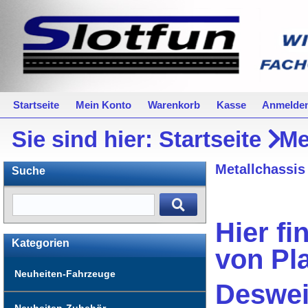
Startseite
Mein Konto
Warenkorb
Kasse
Anmelde
Sie sind hier:
Startseite
Me
Metallchassis
Suche
Hier f
Kategorien
von Pla
Neuheiten-Fahrzeuge
Deswei