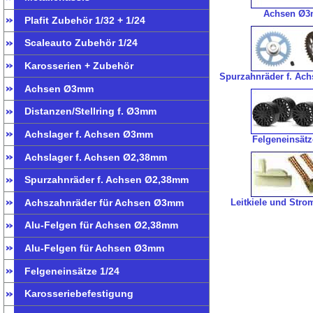
Achsen Ø
Plafit Zubehör 1/32 + 1/24
Scaleauto Zubehör 1/24
Karosserien + Zubehör
Spurzahnräder f. Ac
Achsen Ø3mm
Distanzen/Stellring f. Ø3mm
Achslager f. Achsen Ø3mm
Felgeneinsätz
Achslager f. Achsen Ø2,38mm
Spurzahnräder f. Achsen Ø2,38mm
Achszahnräder für Achsen Ø3mm
Leitkiele und Str
Alu-Felgen für Achsen Ø2,38mm
Alu-Felgen für Achsen Ø3mm
Felgeneinsätze 1/24
Karosseriebefestigung