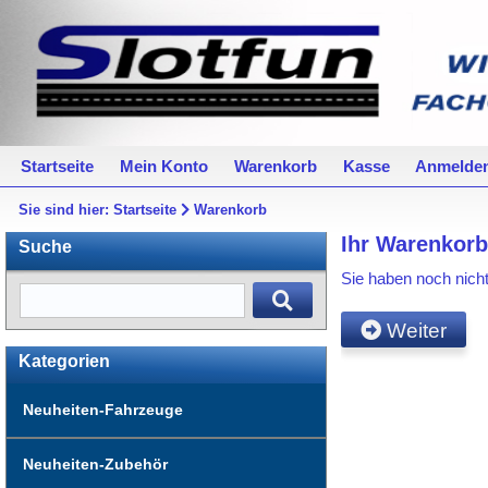
Startseite
Mein Konto
Warenkorb
Kasse
Anmelde
Sie sind hier:
Startseite
Warenkorb
Ihr Warenkorb 
Suche
Sie haben noch nicht
Weiter
Kategorien
Neuheiten-Fahrzeuge
Neuheiten-Zubehör