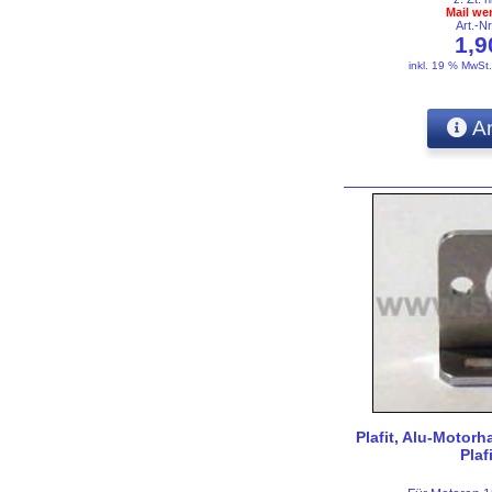
Mail we
Art.-N
1,
inkl. 19 % MwSt
An
Plafit, Alu-Motorh
Plaf