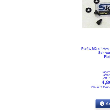
Plafit, M2 x 4mm
Schrau
Pla
Lager
sofor
Art.-
4,
inkl. 19 % MwSt
An