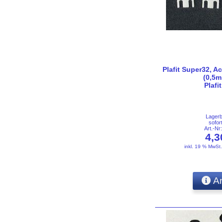
Plafit Super32, A
(0,5m
Plafi
Lager
sofor
Art.-N
4,
inkl. 19 % MwSt
An