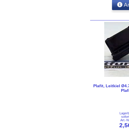
An
Plafit, Leitkiel Ø
Plaf
Lager
sofor
Art.-
2,