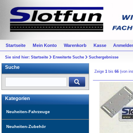
Startseite
Mein Konto
Warenkorb
Kasse
Anmelde
Sie sind hier:
Startseite
Erweiterte Suche
Suchergebnisse
Suche
Zeige
1
bis
66
(von i
Kategorien
Neuheiten-Fahrzeuge
Neuheiten-Zubehör