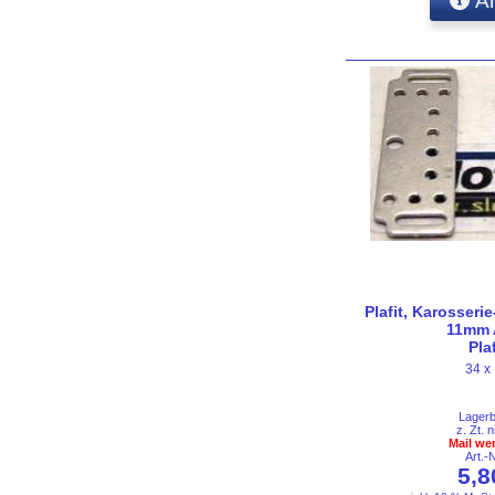
An
Plafit, Karosserie
11mm A
Pla
34 x
Lager
z. Zt. n
Mail we
Art.-
5,