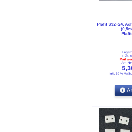
Plafit S32+24, Ac
(0,5m
Plafi
Lager
z. Zt. n
Mail we
Art.-N
5,
inkl. 19 % MwSt
An