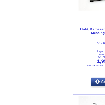
Plafit, Karosse
Messing 
55 x 
Lager
sofor
Art.-
1,
inkl. 19 % MwSt
An