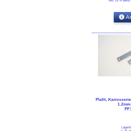
inkl. 19 % MwSt
An
Plafit, Karrosseri
1.2mm 
PF
Lager
z. Zt. n