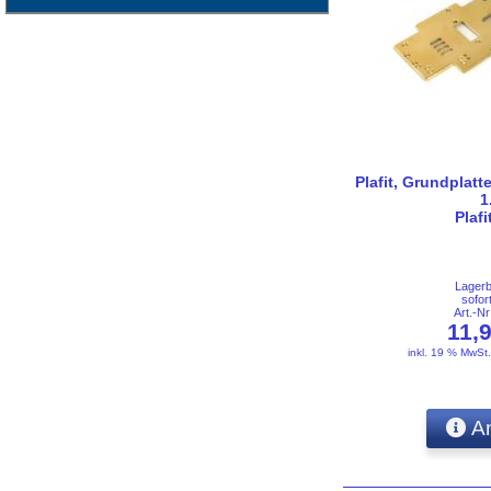
Plafit, Grundplatt
1
Plaf
Lager
sofor
Art.-N
11,
inkl. 19 % MwSt
An