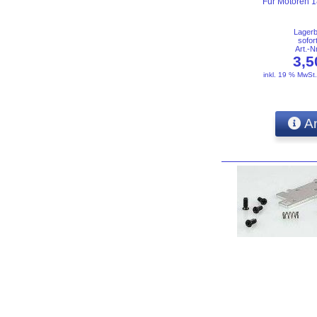
Für Motoren 18
Lager
sofor
Art.-
3,
inkl. 19 % MwSt
An