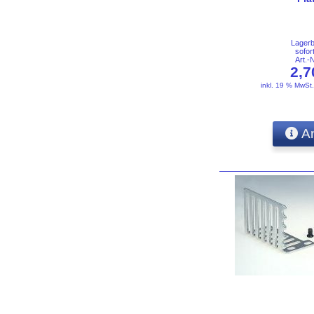
Lager
sofor
Art.-
2,
inkl. 19 % MwSt
An