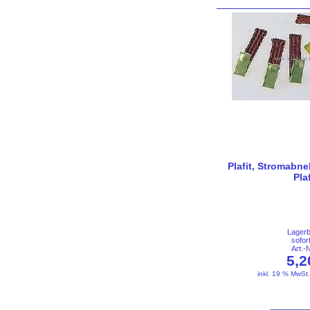
Plafit, Stromabne
Pla
Lager
sofor
Art.-
5,
inkl. 19 % MwSt