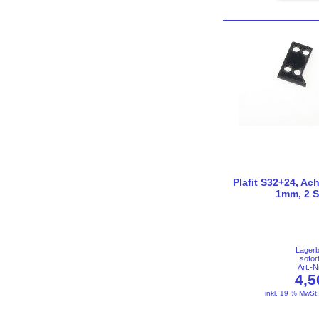
Plafit S32+24, Ac
1mm, 2 S
Lager
sofor
Art.-
4,
inkl. 19 % MwSt