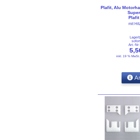
Plafit, Alu Motorhal
Super
Plafi
mit Hi
Lager
sofor
Art.-N
5,
inkl. 19 % MwSt
An