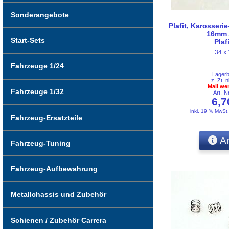
Sonderangebote
Plafit, Karosserie
16mm A
Start-Sets
Plaf
34 x
Fahrzeuge 1/24
Lager
z. Zt. n
Mail we
Fahrzeuge 1/32
Art.-
6,
inkl. 19 % MwSt
Fahrzeug-Ersatzteile
An
Fahrzeug-Tuning
Fahrzeug-Aufbewahrung
Metallchassis und Zubehör
Schienen / Zubehör Carrera