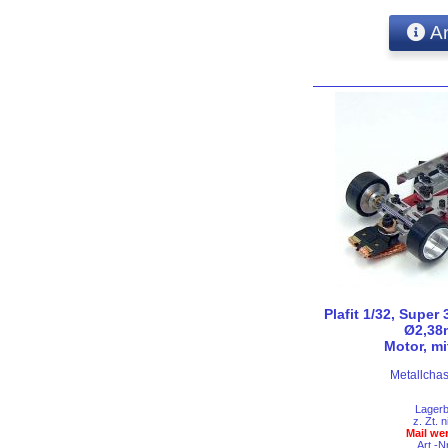
An
Plafit 1/32, Super
Ø2,38
Motor, m
Metallchas
Lager
z. Zt. n
Mail we
Art.-