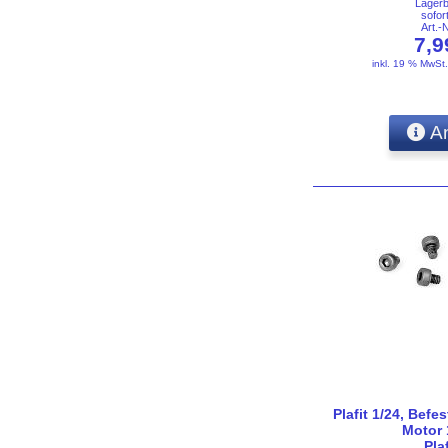
Lager
sofor
Art.-
7,
inkl. 19 % MwSt
An
Plafit 1/24, Bef
Motor 
Pla