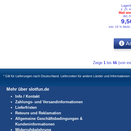
Lager
z. Zt. n
Mail we
Art.-
9,
inkl. 19 % MwSt
An
Zeige
1
bis
66
(von i
* Gilt für Lieferungen nach Deutschland. Lieferzeiten für andere Länder und Informatione
Mehr über slotfun.de
Info / Kontakt
Zahlungs- und Versandinformationen
Lieferfristen
Retoure und Reklamation
Allgemeine Geschäftsbedingungen &
Kundeninformationen
Widerrufsbelehrung