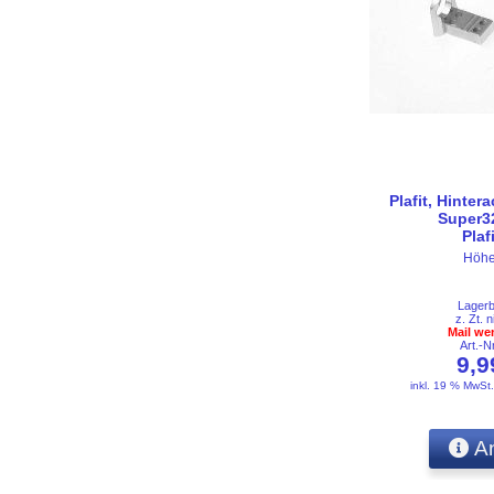
Plafit, Hinte
Super32
Plaf
Höhe
Lager
z. Zt. n
Mail we
Art.-
9,
inkl. 19 % MwSt
An