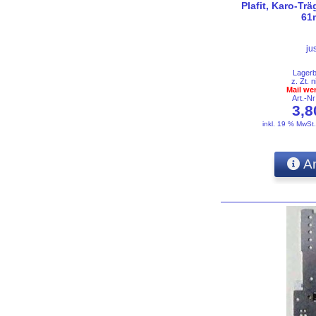
Plafit, Karo-Tr
61
ju
Lager
z. Zt. n
Mail we
Art.-N
3,
inkl. 19 % MwSt
An