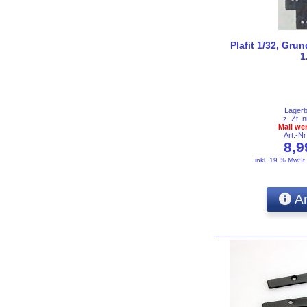
Plafit 1/32, Grun
1
Lager
z. Zt. n
Mail we
Art.-N
8,
inkl. 19 % MwSt
An