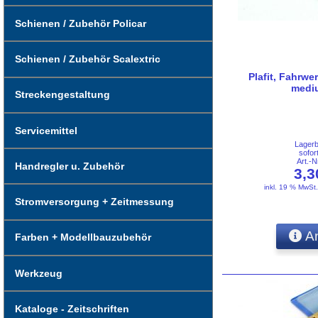
Schienen / Zubehör Policar
Schienen / Zubehör Scalextric
Plafit, Fahrw
mediu
Streckengestaltung
Servicemittel
Lager
sofor
Art.-
Handregler u. Zubehör
3,
inkl. 19 % MwSt
Stromversorgung + Zeitmessung
An
Farben + Modellbauzubehör
Werkzeug
Kataloge - Zeitschriften