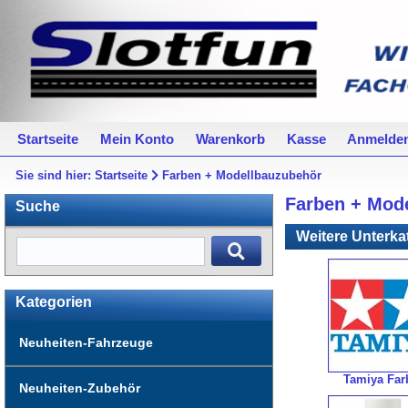
Startseite
Mein Konto
Warenkorb
Kasse
Anmelde
Sie sind hier:
Startseite
Farben + Modellbauzubehör
Farben + Mod
Suche
Weitere Unterka
Kategorien
Neuheiten-Fahrzeuge
Tamiya Far
Neuheiten-Zubehör