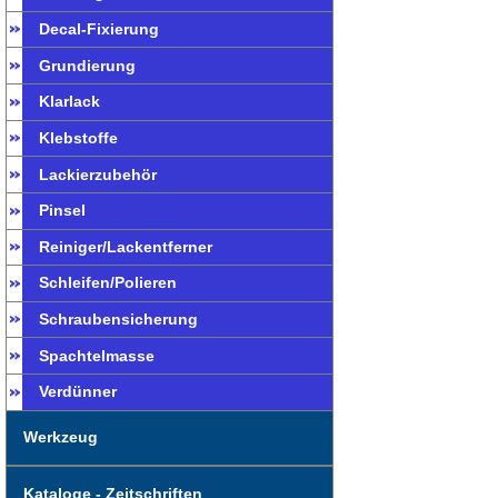
Decal-Fixierung
Grundierung
Klarlack
Klebstoffe
Lackierzubehör
Pinsel
Reiniger/Lackentferner
Schleifen/Polieren
Schraubensicherung
Spachtelmasse
Verdünner
Werkzeug
Kataloge - Zeitschriften