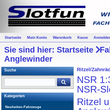
Startseite
Mein Konto
Warenkorb
Kasse
Anmelde
Sie sind hier:
Startseite
Fa
Anglewinder
Ritzel/Zahnrä
Suche
NSR 1:3
NSR-Sl
Kategorien
Ritzel 
Neuheiten-Fahrzeuge