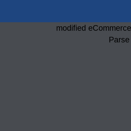
mod
ified eCommerce
Parse