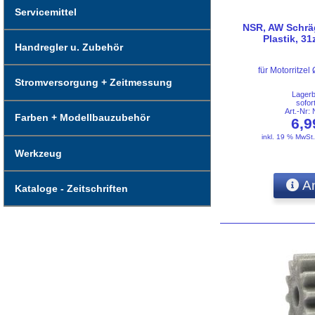
Servicemittel
NSR, AW Schrä
Plastik, 31
Handregler u. Zubehör
für Motorritz
Stromversorgung + Zeitmessung
Lager
sofor
Art.-Nr
Farben + Modellbauzubehör
6,
inkl. 19 % MwSt
Werkzeug
An
Kataloge - Zeitschriften