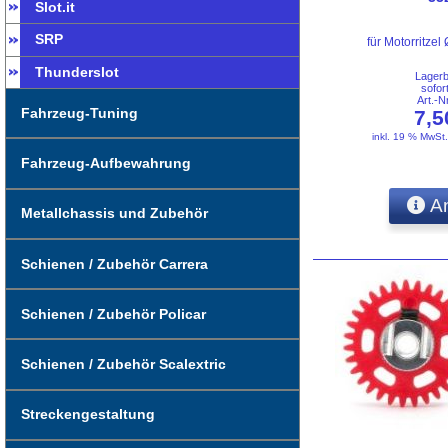
Slot.it
SRP
für Motorritz
Thunderslot
Lager
sofor
Art.-
Fahrzeug-Tuning
7,
inkl. 19 % MwSt
Fahrzeug-Aufbewahrung
An
Metallchassis und Zubehör
Schienen / Zubehör Carrera
Schienen / Zubehör Policar
Schienen / Zubehör Scalextric
Streckengestaltung