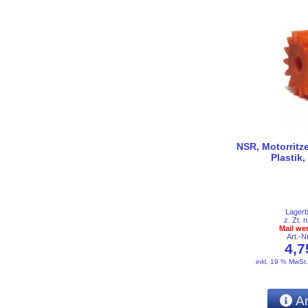
NSR, Motorritz
Plastik,
Lager
z. Zt. n
Mail we
Art.-
4,
inkl. 19 % MwSt
An