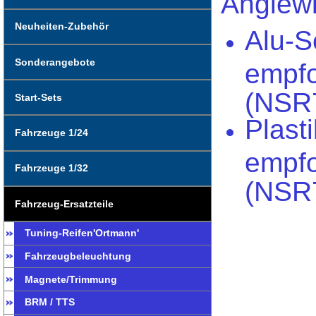
Anglewi
Neuheiten-Zubehör
Alu-S
Sonderangebote
empfo
(NSR7
Start-Sets
Plast
Fahrzeuge 1/24
empfo
Fahrzeuge 1/32
(NSR7
Fahrzeug-Ersatzteile
Tuning-Reifen'Ortmann'
Fahrzeugbeleuchtung
Magnete/Trimmung
BRM / TTS