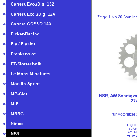
Carrera Evo./Dig. 132
Carrera Excl./Dig. 124
Zeige
1
bis
20
(von i
Carrera GO!!!/D 143
Eicker-Racing
Fly / Flyslot
Frankenslot
FT-Slottechnik
Le Mans Minatures
Märklin Sprint
MB-Slot
NSR, AW Schrägza
27
M P L
MRRC
für Motorritz
Ninco
Lager
sofor
Art.-
NSR