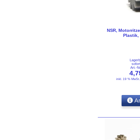
NSR, Motorritz
Plastik,
Lager
sofor
Art.-
4,
inkl. 19 % MwSt
An