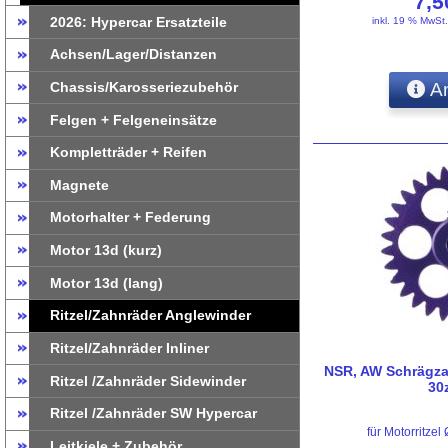
7,
2026: Hypercar Ersatzteile
inkl. 19 % MwSt
Achsen/Lager/Distanzen
Chassis/Karosseriezubehör
An
Felgen + Felgeneinsätze
Kompletträder + Reifen
Magnete
Motorhalter + Federung
Motor 13d (kurz)
Motor 13d (lang)
Ritzel/Zahnräder Anglewinder
Ritzel/Zahnräder Inliner
NSR, AW Schrägza
Ritzel /Zahnräder Sidewinder
30
Ritzel /Zahnräder SW Hypercar
für Motorritz
Leitkiele + Zubehör