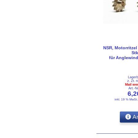
NSR, Motorritzel
Stk
für Anglewin
Lager
z. Zt. n
Mail we
Art.-
6,
inkl. 19 % MwSt
An