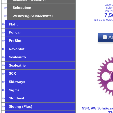
Lager
Schrauben
sofor
Art.-
7,
Werkzeug/Servicemittel
inkl. 19 % MwSt
Plafit
Policar
An
ProSlot
RevoSlot
Scaleauto
Scalextric
SCX
Sideways
Sigma
Slotdevil
Sloting (Plus)
NSR, AW Schrägza
33