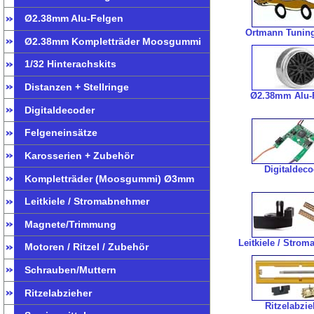
Ø2.38mm Alu-Felgen
Ortmann Tuning
Ø2.38mm Kompletträder Moosgummi
1/32 Hinterachskits
Distanzen + Stellringe
Ø2.38mm Alu-
Digitaldecoder
Felgeneinsätze
Karosserien + Zubehör
Digitaldec
Kompletträder (Moosgummi) Ø3mm
Leitkiele / Stromabnehmer
Magnete/Trimmung
Leitkiele / Stro
Motoren / Ritzel / Zubehör
Schrauben/Muttern
Ritzelabzieher
Ritzelabzie