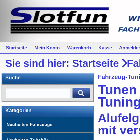
Startseite
Mein Konto
Warenkorb
Kasse
Anmelde
Sie sind hier:
Startseite
Fa
Fahrzeug-Tun
Suche
Tunen 
Tunin
Kategorien
Alufel
Neuheiten-Fahrzeuge
mit ve