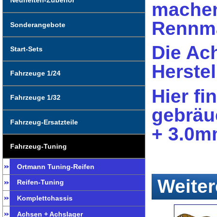
Neuheiten-Zubehör
machen
Rennma
Sonderangebote
Die Ac
Start-Sets
Herstel
Fahrzeuge 1/24
Hier f
Fahrzeuge 1/32
gebräu
Fahrzeug-Ersatzteile
+ 3.0m
Fahrzeug-Tuning
Ortmann Tuning-Reifen
Weiter
Reifen-Tuning
Komplettchassis
Achsen + Achslager