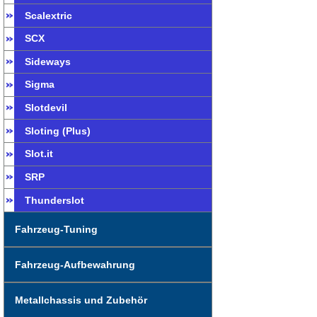
Scalextric
SCX
Sideways
Sigma
Slotdevil
Sloting (Plus)
Slot.it
SRP
Thunderslot
Fahrzeug-Tuning
Fahrzeug-Aufbewahrung
Metallchassis und Zubehör