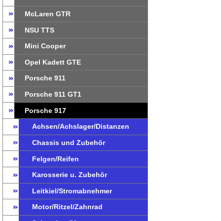
McLaren GTR
NSU TTS
Mini Cooper
Opel Kadett GTE
Porsche 911
Porsche 911 GT1
Porsche 917
Achsen/Achslager/Distanzen
Chassis und Zubehör
Felgen/Reifen
Karosserie u. Zubehör
Leitkiel/Stromabnehmer
Motor/Ritzel/Zahnrad