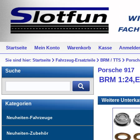
Startseite
Mein Konto
Warenkorb
Kasse
Anmelde
Sie sind hier:
Startseite
Fahrzeug-Ersatzteile
BRM / TTS
Porsch
Porsche 917
Suche
BRM 1:24,Er
Weitere Unterka
Kategorien
Neuheiten-Fahrzeuge
Neuheiten-Zubehör