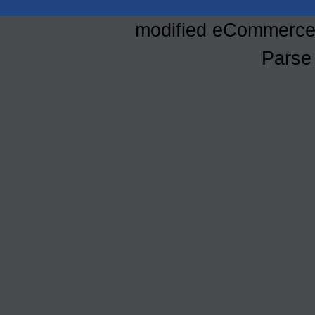
mod
ified eCommerce
Parse