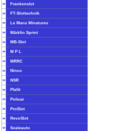
Frankenslot
FT-Slottechnik
Le Mans Minatures
Märklin Sprint
MB-Slot
M P L
MRRC
Ninco
NSR
Plafit
Policar
ProSlot
RevoSlot
Scaleauto