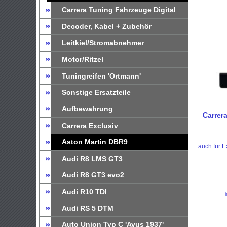
Carrera Tuning Fahrzeuge Digital
Decoder, Kabel + Zubehör
Leitkiel/Stromabnehmer
Motor/Ritzel
Tuningreifen 'Ortmann'
Sonstige Ersatzteile
Aufbewahrung
Carrera
Carrera Exclusiv
Aston Martin DBR9
auch für E
Audi R8 LMS GT3
Audi R8 GT3 evo2
Audi R10 TDI
Audi RS 5 DTM
Auto Union Typ C 'Avus 1937'