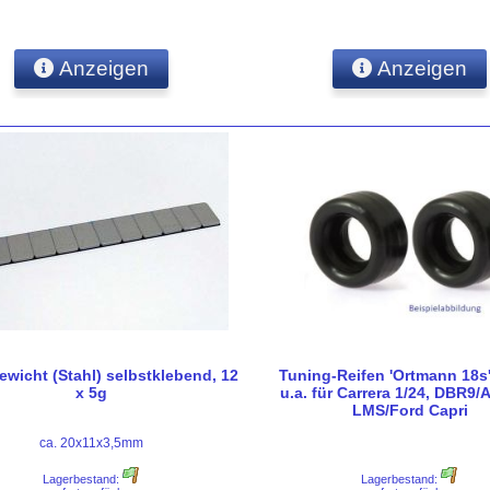
Anzeigen
Anzeigen
wicht (Stahl) selbstklebend, 12
Tuning-Reifen 'Ortmann 18s',
x 5g
u.a. für Carrera 1/24, DBR9/
LMS/Ford Capri
ca. 20x11x3,5mm
Lagerbestand:
Lagerbestand: