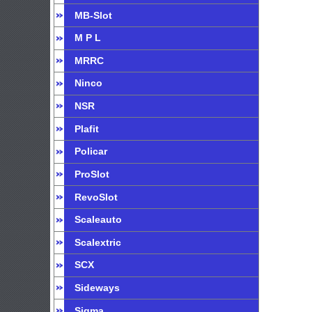
MB-Slot
M P L
MRRC
Ninco
NSR
Plafit
Policar
ProSlot
RevoSlot
Scaleauto
Scalextric
SCX
Sideways
Sigma