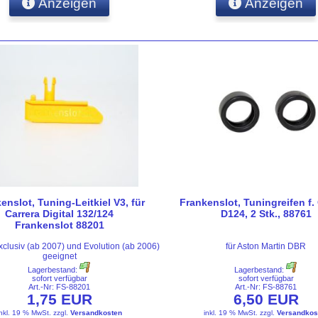
Anzeigen
Anzeigen
enslot, Tuning-Leitkiel V3, für
Frankenslot, Tuningreifen f.
Carrera Digital 132/124
D124, 2 Stk., 88761
Frankenslot 88201
xclusiv (ab 2007) und Evolution (ab 2006)
für Aston Martin DBR
geeignet
Lagerbestand:
Lagerbestand:
sofort verfügbar
sofort verfügbar
Art.-Nr: FS-88201
Art.-Nr: FS-88761
1,75 EUR
6,50 EUR
inkl. 19 % MwSt.
zzgl.
Versandkosten
inkl. 19 % MwSt.
zzgl.
Versandkos