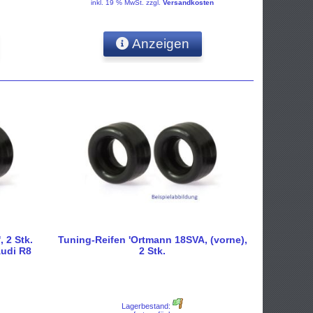
inkl. 19 % MwSt.
zzgl.
Versandkosten
Anzeigen
 2 Stk.
Tuning-Reifen 'Ortmann 18SVA, (vorne),
Audi R8
2 Stk.
Lagerbestand: