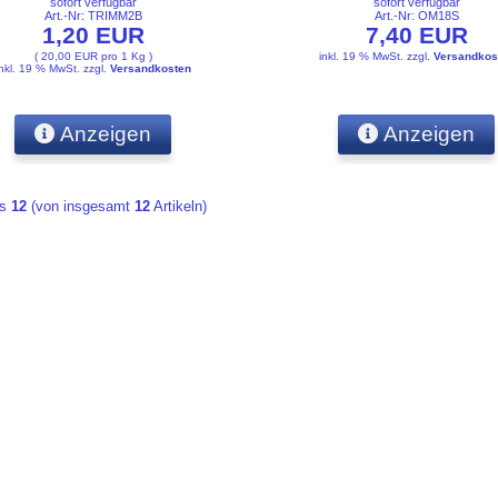
sofort verfügbar
sofort verfügbar
Art.-Nr: TRIMM2B
Art.-Nr: OM18S
1,20 EUR
7,40 EUR
( 20,00 EUR pro 1 Kg )
inkl. 19 % MwSt.
zzgl.
Versandkos
inkl. 19 % MwSt.
zzgl.
Versandkosten
Anzeigen
Anzeigen
is
12
(von insgesamt
12
Artikeln)