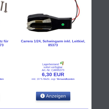
z für
Carrera 1/24, Schwingarm inkl. Leitkiel,
273
85373
Lagerbestand:
sofort verfügbar
Art.-Nr: CAR85373
6,30 EUR
ten
inkl. 19 % MwSt.
zzgl.
Versandkosten
Anzeigen