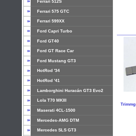
Ferrari 512S
Ferrari 575 GTC
Ferrari 599XX
Ford Capri Turbo
Ford GT40
Ford GT Race Car
Ford Mustang GT3
HotRod '34
HotRod '41
Lamborghini Huracán GT3 Evo2
Lola T70 MKIII
Trimmge
Maserati 4CL-1500
Mercedes-AMG DTM
Mercedes SLS GT3