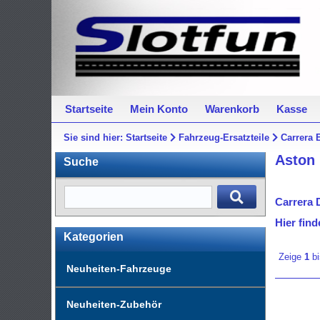
Startseite
Mein Konto
Warenkorb
Kasse
Sie sind hier:
Startseite
Fahrzeug-Ersatzteile
Carrera 
Aston
Suche
Carrera 
Hier find
Kategorien
Zeige
1
b
Neuheiten-Fahrzeuge
Neuheiten-Zubehör