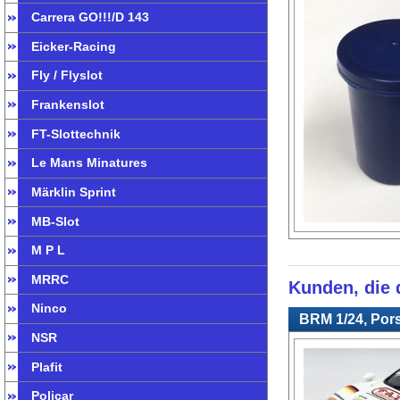
Carrera GO!!!/D 143
Eicker-Racing
Fly / Flyslot
Frankenslot
FT-Slottechnik
Le Mans Minatures
Märklin Sprint
MB-Slot
M P L
MRRC
Kunden, die d
Ninco
BRM 1/24, Por
NSR
Plafit
Policar