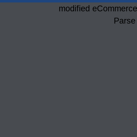
mod
ified eCommerce
Parse