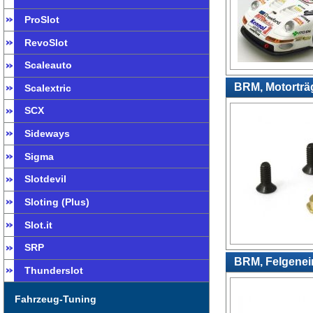
ProSlot
RevoSlot
Scaleauto
BRM, Motorträg
Scalextric
SCX
Sideways
Sigma
Slotdevil
Sloting (Plus)
Slot.it
SRP
BRM, Felgenein
Thunderslot
Fahrzeug-Tuning