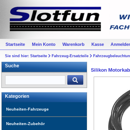
Startseite
Mein Konto
Warenkorb
Kasse
Anmelde
Sie sind hier:
Startseite
Fahrzeug-Ersatzteile
Fahrzeugbeleuchtu
Suche
Silikon Motorkab
Kategorien
Neuheiten-Fahrzeuge
Neuheiten-Zubehör