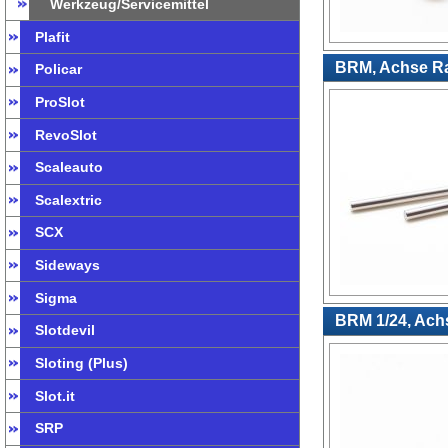
Werkzeug/Servicemittel
Plafit
BRM, Achse Ra
Policar
ProSlot
RevoSlot
Scaleauto
Scalextric
SCX
Sideways
Sigma
BRM 1/24, Achs
Slotdevil
Sloting (Plus)
Slot.it
SRP