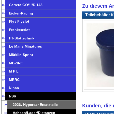
Carrera GO!!!/D 143
Zu diesem Ar
Eicker-Racing
Teilebehälter fü
Fly / Flyslot
Frankenslot
FT-Slottechnik
Le Mans Minatures
Märklin Sprint
MB-Slot
M P L
MRRC
Ninco
NSR
2026: Hypercar Ersatzteile
Kunden, die d
Achsen/Lager/Distanzen