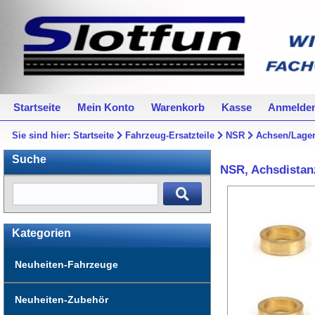
Startseite
Mein Konto
Warenkorb
Kasse
Anmelde
Sie sind hier:
Startseite
Fahrzeug-Ersatzteile
NSR
Achsen/Lager
Suche
NSR, Achsdistanz
Kategorien
Neuheiten-Fahrzeuge
Neuheiten-Zubehör