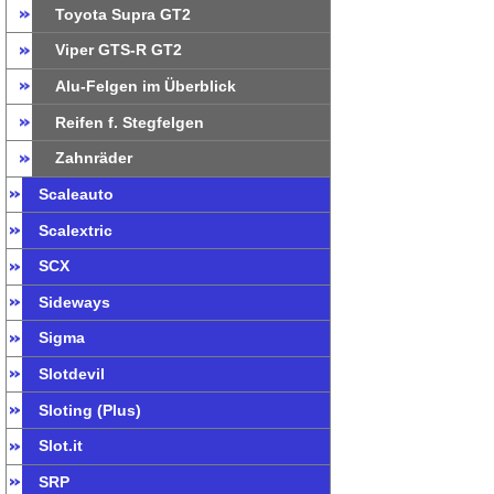
Toyota Supra GT2
Viper GTS-R GT2
Alu-Felgen im Überblick
Reifen f. Stegfelgen
Zahnräder
Scaleauto
Scalextric
SCX
Sideways
Sigma
Slotdevil
Sloting (Plus)
Slot.it
SRP