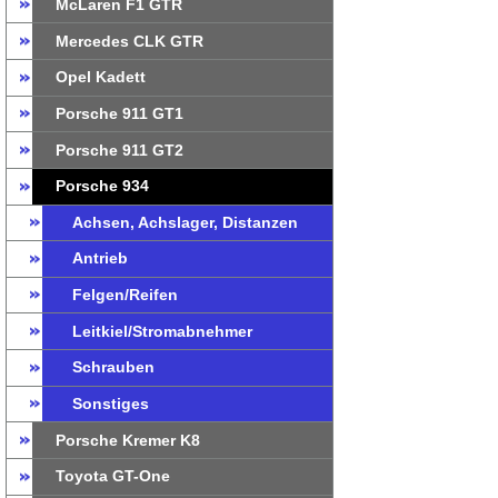
McLaren F1 GTR
Mercedes CLK GTR
Opel Kadett
Porsche 911 GT1
Porsche 911 GT2
Porsche 934
Achsen, Achslager, Distanzen
Antrieb
Felgen/Reifen
Leitkiel/Stromabnehmer
Schrauben
Sonstiges
Porsche Kremer K8
Toyota GT-One