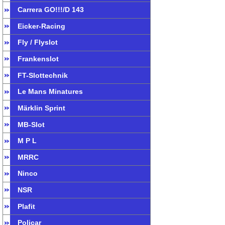
Carrera GO!!!/D 143
Eicker-Racing
Fly / Flyslot
Frankenslot
FT-Slottechnik
Le Mans Minatures
Märklin Sprint
MB-Slot
M P L
MRRC
Ninco
NSR
Plafit
Policar