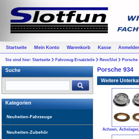
Startseite
Mein Konto
Warenkorb
Kasse
Anmelde
Sie sind hier:
Startseite
Fahrzeug-Ersatzteile
RevoSlot
Porsche
Porsche 934
Suche
Weitere Unterka
Kategorien
Neuheiten-Fahrzeuge
Achsen, Achslager
Neuheiten-Zubehör