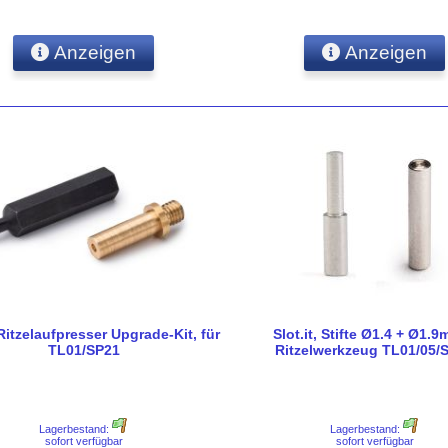
Anzeigen
Anzeigen
 Ritzelaufpresser Upgrade-Kit, für
Slot.it, Stifte Ø1.4 + Ø1.9
TL01/SP21
Ritzelwerkzeug TL01/05/
Lagerbestand:
Lagerbestand:
sofort verfügbar
sofort verfügbar