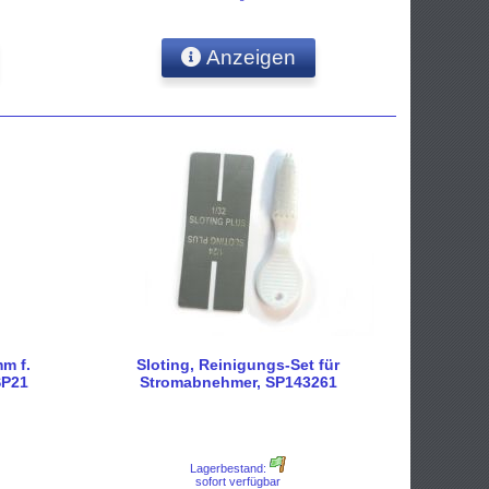
Anzeigen
mm f.
Sloting, Reinigungs-Set für
SP21
Stromabnehmer, SP143261
Lagerbestand:
sofort verfügbar