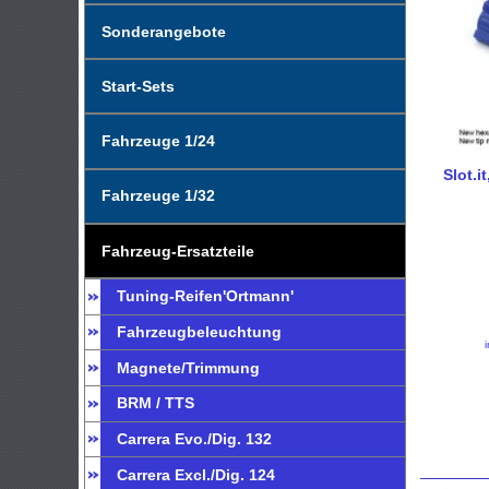
Sonderangebote
Start-Sets
Fahrzeuge 1/24
Slot.
Fahrzeuge 1/32
Fahrzeug-Ersatzteile
Tuning-Reifen'Ortmann'
Fahrzeugbeleuchtung
Magnete/Trimmung
BRM / TTS
Carrera Evo./Dig. 132
Carrera Excl./Dig. 124