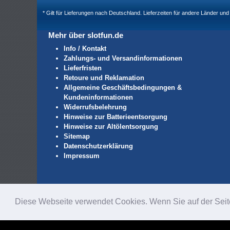
* Gilt für Lieferungen nach Deutschland. Lieferzeiten für andere Länder u
Mehr über slotfun.de
Info / Kontakt
Zahlungs- und Versandinformationen
Lieferfristen
Retoure und Reklamation
Allgemeine Geschäftsbedingungen &
Kundeninformationen
Widerrufsbelehrung
Hinweise zur Batterieentsorgung
Hinweise zur Altölentsorgung
Sitemap
Datenschutzerklärung
Impressum
Diese Webseite verwendet Cookies. Wenn Sie auf der Seit