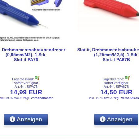
it, Drehmomentschraubendreher
Slot.it, Drehmomentschraub
(0,95mm/M2), 1 Stk.
(1,25mm/M2,5), 1 Stk.
Slot.it PA76
Slot.it PA67B
Lagerbestand:
Lagerbestand:
sofort verfügbar
sofort verfügbar
Art.-Nr: SIPA76
Art.-Nr: SIPA67B
14,99 EUR
14,50 EUR
inkl. 19 % MwSt.
zzgl.
Versandkosten
inkl. 19 % MwSt.
zzgl.
Versandkos
Anzeigen
Anzeigen