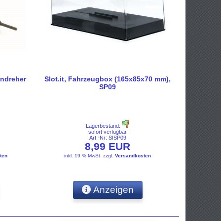
endreher
Slot.it, Fahrzeugbox (165x85x70 mm),
SP09
Lagerbestand:
sofort verfügbar
Art.-Nr: SISP09
8,99 EUR
ten
inkl. 19 % MwSt.
zzgl.
Versandkosten
Anzeigen