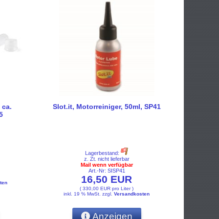
, ca.
Slot.it, Motorreiniger, 50ml, SP41
5
Lagerbestand:
z. Zt. nicht lieferbar
Mail wenn verfügbar
Art.-Nr: SISP41
16,50 EUR
ten
( 330,00 EUR pro Liter )
inkl. 19 % MwSt.
zzgl.
Versandkosten
Anzeigen