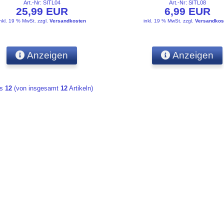
Art.-Nr: SITL04
Art.-Nr: SITL08
25,99 EUR
6,99 EUR
inkl. 19 % MwSt.
zzgl.
Versandkosten
inkl. 19 % MwSt.
zzgl.
Versandkos
Anzeigen
Anzeigen
is
12
(von insgesamt
12
Artikeln)