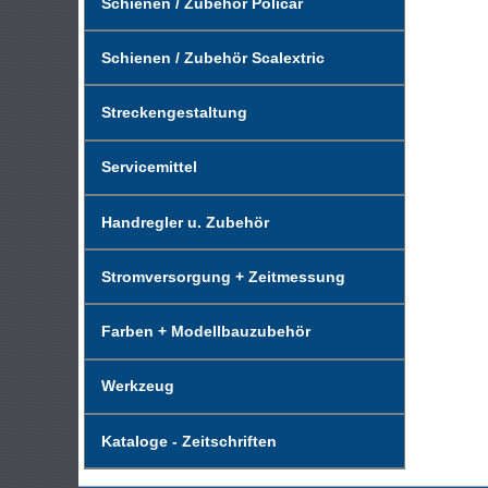
Schienen / Zubehör Policar
Schienen / Zubehör Scalextric
Streckengestaltung
Servicemittel
Handregler u. Zubehör
Stromversorgung + Zeitmessung
Farben + Modellbauzubehör
Werkzeug
Kataloge - Zeitschriften