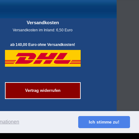
Versandkosten
Versandkosten im Inland: 6,50 Euro
ab 140,00 Euro ohne Versandkosten!
Vertrag widerrufen
rmationen
Ich stimme zu!