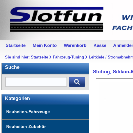
Startseite
Mein Konto
Warenkorb
Kasse
Anmelde
Sie sind hier:
Startseite
Fahrzeug-Tuning
Leitkiele / Stromabneh
Suche
Sloting, Silikon
Kategorien
Neuheiten-Fahrzeuge
Neuheiten-Zubehör