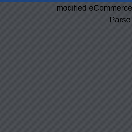
mod
ified eCommerce
Parse