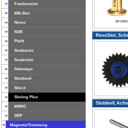
Frankenslot
MB-Slot
Ninco
NSR
RevoSlot, Sch
Plafit
Scaleauto
Scalextric
Sideways
Slotdevil
Slot.it
Sloting Plus
Slotdevil, Ach
MRRC
SRP
Magnete/Trimmung