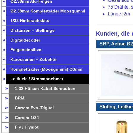
Gesamtdur
Ø2.38mm Alu-Felgen
75 Drähte, s
Ø2.38mm Kompletträder Moosgummi
Länge: 2m
1/32 Hinterachskits
Distanzen + Stellringe
Kunden, die d
Digitaldecoder
SRP, Achse Ø2,
Felgeneinsätze
Karosserien + Zubehör
Kompletträder (Moosgummi) Ø3mm
Leitkiele / Stromabnehmer
1:32 Hülsen-Kabel-Schrauben
BRM
Sloting, Leitk
Carrera Evo./Digital
Carrera 1/24
Fly / Flyslot