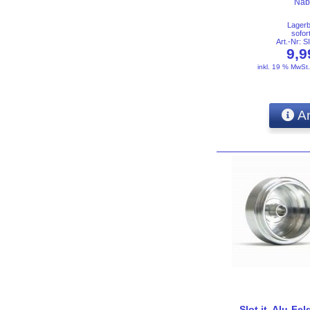
Nab
Lager
sofor
Art.-Nr:
9,
inkl. 19 % MwSt
An
Slot.it, Alu-Fel