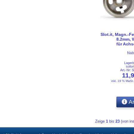
Slot.it, Magn.-Fe
8.2mm, 
für Ach
Nab
Lager
sofor
Art.-Nr:
11,
inkl. 19 % MwSt
An
Zeige
1
bis
23
(von i