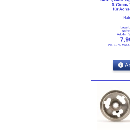
9.75mm,
für Ach
Nab
Lager
sofor
Art.-Nr:
7,
inkl. 19 % MwSt
An