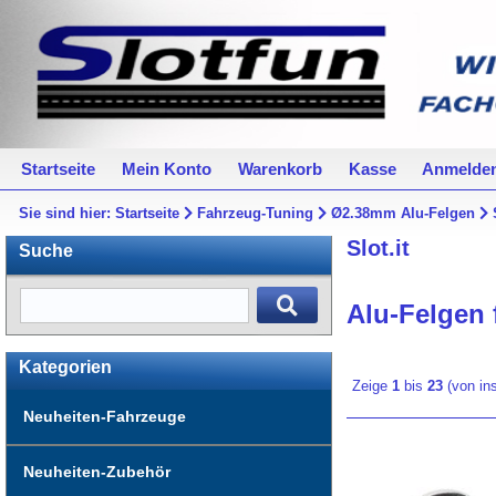
Startseite
Mein Konto
Warenkorb
Kasse
Anmelde
Sie sind hier:
Startseite
Fahrzeug-Tuning
Ø2.38mm Alu-Felgen
Slot.it
Suche
Alu-Felgen f
Kategorien
Zeige
1
bis
23
(von i
Neuheiten-Fahrzeuge
Neuheiten-Zubehör