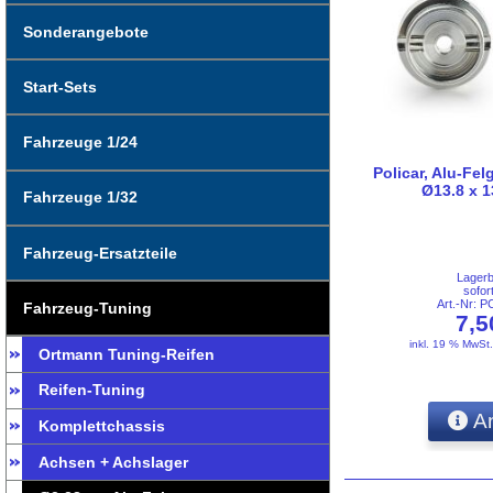
Sonderangebote
Start-Sets
Fahrzeuge 1/24
Policar, Alu-Fel
Ø13.8 x 1
Fahrzeuge 1/32
Fahrzeug-Ersatzteile
Lager
sofor
Art.-Nr:
Fahrzeug-Tuning
7,
inkl. 19 % MwSt
Ortmann Tuning-Reifen
Reifen-Tuning
An
Komplettchassis
Achsen + Achslager