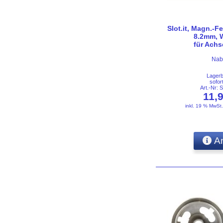
Slot.it, Magn.-Fe
8.2mm, 
für Ach
Nab
Lager
sofor
Art.-Nr:
11,
inkl. 19 % MwSt
An