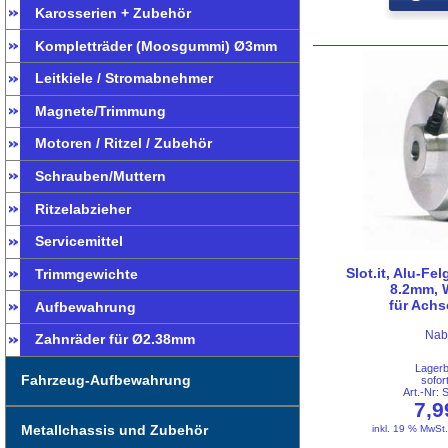
Karosserien + Zubehör
Kompletträder (Moosgummi) Ø3mm
Leitkiele / Stromabnehmer
Magnete/Trimmung
Motoren / Ritzel / Zubehör
Schrauben/Muttern
Ritzelabzieher
Servicemittel
Slot.it, Alu-Fel
Trimmgewichte
8.2mm, 
für Ach
Aufbewahrung
Nab
Zahnräder für Ø2.38mm
Lager
Fahrzeug-Aufbewahrung
sofor
Art.-Nr:
7,
Metallchassis und Zubehör
inkl. 19 % MwSt