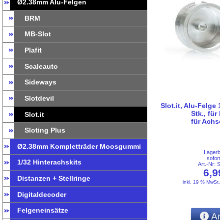
Ø2.38mm Alu-Felgen
BRM
MB-Slot
Plafit
Scaleauto
Sideways
Slotdevil
Slot.it, Alu-Felge
Stk., f
Slot.it
für Ach
Sloting Plus
Ø2.38mm Kompletträder Moosgummi
Lager
sofor
1/32 Hinterachskits
Art.-Nr:
6,
Distanzen + Stellringe
inkl. 19 % MwSt
Digitaldecoder
Felgeneinsätze
An