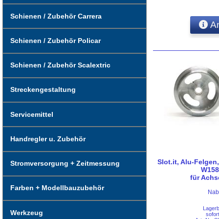
Schienen / Zubehör Carrera
An
Schienen / Zubehör Policar
Schienen / Zubehör Scalextric
Streckengestaltung
Servicemittel
Handregler u. Zubehör
Slot.it, Alu-Felgen
Stromversorgung + Zeitmessung
W158
für Ach
Farben + Modellbauzubehör
Nab
Lager
Werkzeug
sofor