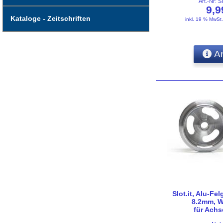
Art.-Nr:
9,
Kataloge - Zeitschriften
inkl. 19 % MwSt
An
Slot.it, Alu-Fel
8.2mm, 
für Ach