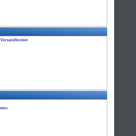
.
Versandkosten
sten