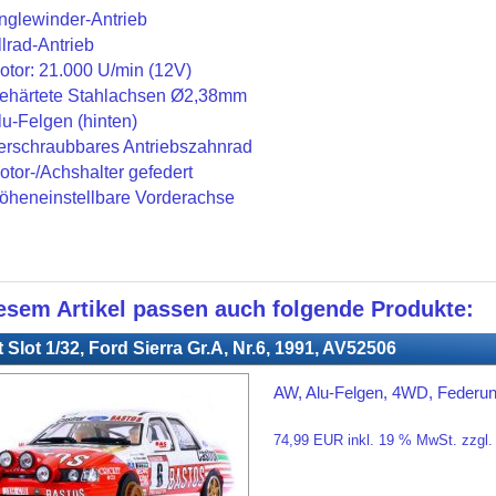
nglewinder-Antrieb
llrad-Antrieb
otor: 21.000 U/min (12V)
ehärtete Stahlachsen Ø2,38mm
lu-Felgen (hinten)
erschraubbares Antriebszahnrad
otor-/Achshalter gefedert
öheneinstellbare Vorderachse
esem Artikel passen auch folgende Produkte:
 Slot 1/32, Ford Sierra Gr.A, Nr.6, 1991, AV52506
AW, Alu-Felgen, 4WD, Federu
74,99 EUR inkl. 19 % MwSt. zzgl