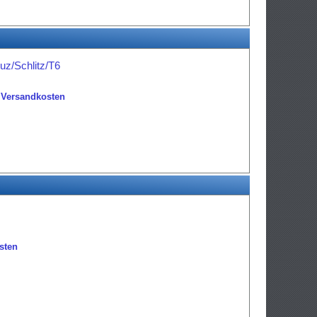
uz/Schlitz/T6
.
Versandkosten
sten