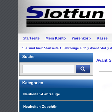
Startseite
Mein Konto
Warenkorb
Kasse
Sie sind hier:
Startseite
Fahrzeuge 1/32
Avant Slot
A
Suche
Avant S
Kategorien
Neuheiten-Fahrzeuge
Neuheiten-Zubehör