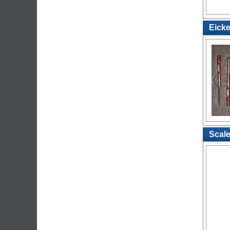
Eicke
Scale