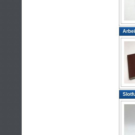
Arbei
Slotf