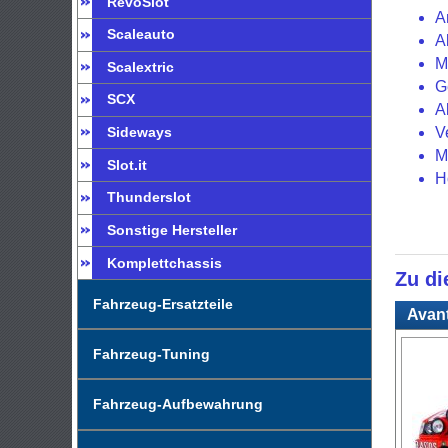
RevoSlot
A
Scaleauto
A
M
Scalextric
G
SCX
A
V
Sideways
M
Slot.it
H
Thunderslot
Sonstige Hersteller
Komplettchassis
Zu di
Fahrzeug-Ersatzteile
Avant
Fahrzeug-Tuning
Fahrzeug-Aufbewahrung