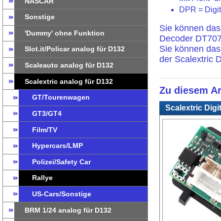
NASCAR
DPR = Digi
Sonstige
Sie können das 
'Dummy' ohne Funktion
Decoder DT707
Sie können das 
Slot.it/Policar analog für D132
der Scalextric 
Scaleauto analog für D132
Scalextric analog für D132
Zu diesem Ar
GT/Tourenwagen
Scalextric Digi
GT3/GT4
Film/TV
Hypercars/LMP
Polizei/Safety Car
Rallye
US-Cars/Sonstige
BRM 1/24 analog für D132