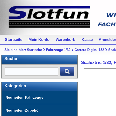
Startseite
Mein Konto
Warenkorb
Kasse
Anmelde
Sie sind hier:
Startseite
Fahrzeuge 1/32
Carrera Digital 132
Scal
Suche
Scalextric 1/32, 
Kategorien
Neuheiten-Fahrzeuge
Neuheiten-Zubehör