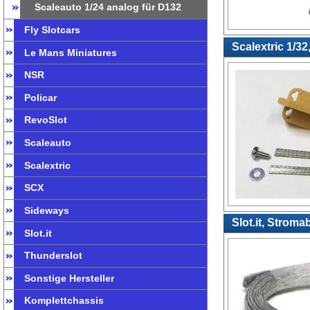
Scaleauto 1/24 analog für D132
Fly Slotcars
Scalextric 1/32
Le Mans Miniatures
NSR
Policar
RevoSlot
Scaleauto
Scalextric
SCX
Sideways
Slot.it, Strom
Slot.it
Thunderslot
Sonstige Hersteller
Komplettchassis