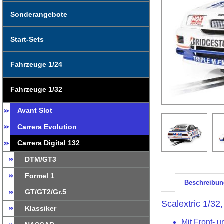
Sonderangebote
Start-Sets
Fahrzeuge 1/24
Fahrzeuge 1/32
Avant Slot
Carrera Evolution
Carrera Digital 132
DTM/GT3
Formel 1
Beschreibun
GT/GT2/Gr.5
Scalextric 1/32
Klassiker
Mit Front- u