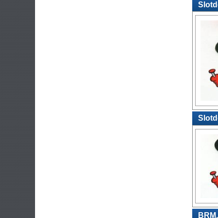
Slotd
Slotd
BRM, 