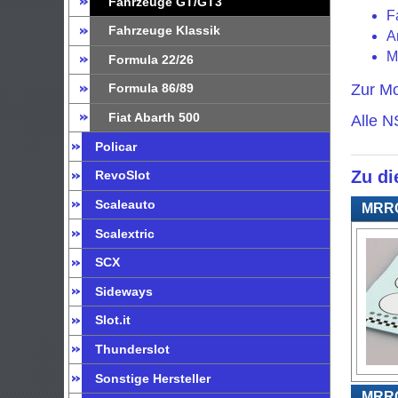
Fahrzeuge GT/GT3
F
Fahrzeuge Klassik
A
M
Formula 22/26
Zur Mo
Formula 86/89
Fiat Abarth 500
Alle N
Policar
Zu di
RevoSlot
Scaleauto
MRRC 
Scalextric
SCX
Sideways
Slot.it
Thunderslot
Sonstige Hersteller
MRRC 