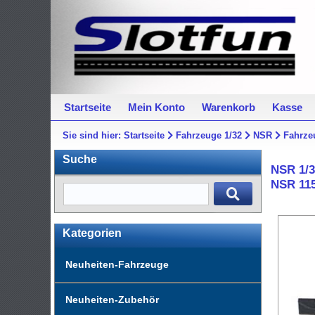
Startseite
Mein Konto
Warenkorb
Kasse
Sie sind hier:
Startseite
Fahrzeuge 1/32
NSR
Fahrze
Suche
NSR 1/3
NSR 11
Kategorien
Neuheiten-Fahrzeuge
Neuheiten-Zubehör