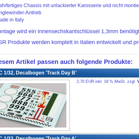
ahrfertiges Chassis mit unlackierter Karosserie und nicht monti
nglewinder-Antrieb
ade in Italy
ntage wird ein Innensechskantschlüssel 1,3mm benötigt
SR Produkte werden komplett in Italien entwickelt und pr
esem Artikel passen auch folgende Produkte:
1/32, Decalbogen 'Track Day B'
2,70 EUR inkl. 19 % MwSt. zzgl.
1/32, Decalbogen 'Track Day A'