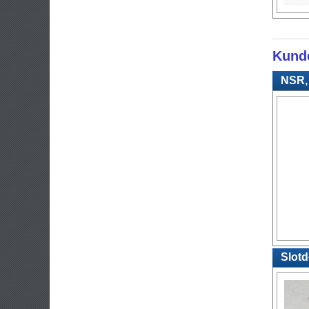
Kunde
NSR, 
Slotd