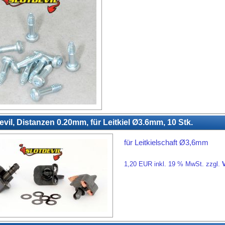
evil, Distanzen 0.20mm, für Leitkiel Ø3.6mm, 10 Stk.
für Leitkielschaft Ø3,6mm
1,20 EUR inkl. 19 % MwSt. zzgl.