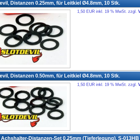
evil, Distanzen 0.25mm, für Leitkiel Ø4.8mm, 10 Stk.
1,50 EUR inkl. 19 % MwSt. zzgl.
evil, Distanzen 0.50mm, für Leitkiel Ø4.8mm, 10 Stk.
1,50 EUR inkl. 19 % MwSt. zzgl.
Achshalter-Distanzen-Set 0.25mm (Tieferlegung), S-013HB