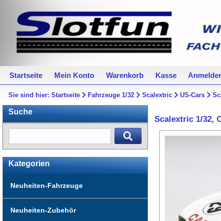
Startseite
Mein Konto
Warenkorb
Kasse
Anmelde
Sie sind hier:
Startseite
Fahrzeuge 1/32
Scalextric
US-Cars
Sc
Suche
Scalextric 1/32,
Kategorien
Neuheiten-Fahrzeuge
Neuheiten-Zubehör