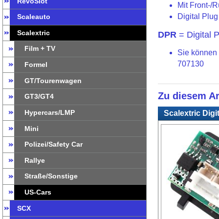
RevoSlot
Mit Front-/R
Digital Plu
Scaleauto
Scalextric
DPR
= Digital 
Film + TV
Sie können 
707130
Formel
GT/Tourenwagen
Zu diesem Ar
GT3/GT4
Hypercars/LMP
Scalextric Digi
Mini
Polizei/Safety Car
Rallye
Straße/Sonstige
US-Cars
SCX