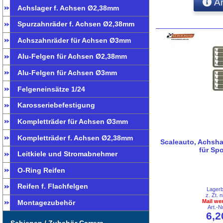
An
Achslager f. Achsen Ø2,38mm
Spurzahnräder f. Achsen Ø2,38mm
Achszahnräder für Achsen Ø3mm
Alu-Felgen für Achsen Ø2,38mm
Alu-Felgen für Achsen Ø3mm
Felgeneinsätze 1/24
Karosseriebefestigung
Kompletträder für Achsen Ø3mm
Kompletträder f. Achsen Ø2,38mm
Scaleauto, Achsha
für Sp
Leitkiele und Stromabnehmer
O-Ring Reifen
Reifen f. Flachfelgen
Lager
z. Zt. n
Mail we
Montagezubehör
Art.-
6,