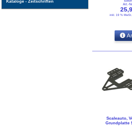
sofor
Kataloge - Zeitschriften
Art.-
25,
inkl. 19 % MwSt
An
Scaleauto, V
Grundplatte 