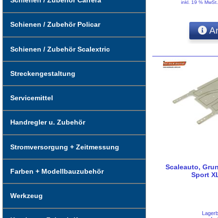
Schienen / Zubehör Carrera
inkl. 19 % MwSt
Schienen / Zubehör Policar
An
Schienen / Zubehör Scalextric
Streckengestaltung
Servicemittel
Handregler u. Zubehör
Stromversorgung + Zeitmessung
Scaleauto, Grun
Farben + Modellbauzubehör
Sport X
Werkzeug
Lager