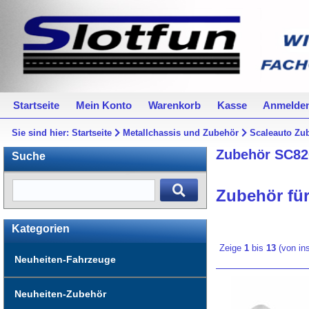
Startseite
Mein Konto
Warenkorb
Kasse
Anmelde
Sie sind hier:
Startseite
Metallchassis und Zubehör
Scaleauto Zu
Zubehör SC82
Suche
Zubehör für
Kategorien
Zeige
1
bis
13
(von i
Neuheiten-Fahrzeuge
Neuheiten-Zubehör