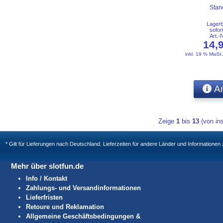
Stan
Lager
sofor
Art.-
14,
inkl. 19 % MwSt
An
Zeige
1
bis
13
(von i
* Gilt für Lieferungen nach Deutschland. Lieferzeiten für andere Länder und Informatione
Mehr über slotfun.de
Info / Kontakt
Zahlungs- und Versandinformationen
Lieferfristen
Retoure und Reklamation
Allgemeine Geschäftsbedingungen &