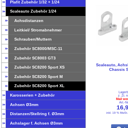
Plafit Zubehör 1/32 + 1/24
Scaleauto Zubehör 1/24
Achsdistanzen
Leitkiel/ Stromabnehmer
Schrauben/Muttern
Zubehör SC8000/MSC-11
Zubehör SC8003 GT3
Scaleauto, Achsh
Zubehör SC8200 Sport XS
Chassis 
Zubehör SC8200 Sport M
Zubehör SC8200 Sport XL
Lager
Karosserien + Zubehör
z. Zt. n
Mail we
Art.-
Achsen Ø3mm
16,
inkl. 19 % MwSt
Distanzen/Stellring f. Ø3mm
Achslager f. Achsen Ø3mm