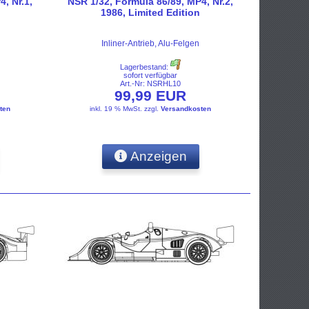
, Nr.1,
NSR 1/32, Formula 86/89, MP4, Nr.2,
1986, Limited Edition
Inliner-Antrieb, Alu-Felgen
Lagerbestand:
sofort verfügbar
Art.-Nr: NSRHL10
99,99 EUR
ten
inkl. 19 % MwSt.
zzgl.
Versandkosten
Anzeigen