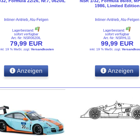
32, Formula 22/26, Nr.7, 0620IL
NSR 1/32, Formula 86/89, MP4
1986, Limited Edition
Inliner-Antrieb, Alu-Felgen
Inliner-Antrieb, Alu-Felgen
Lagerbestand:
Lagerbestand:
sofort verfügbar
sofort verfügbar
Art.-Nr: NSR0620IL
Art.-Nr: NSRHL11
79,99 EUR
99,99 EUR
inkl. 19 % MwSt.
zzgl.
Versandkosten
inkl. 19 % MwSt.
zzgl.
Versandkos
Anzeigen
Anzeigen