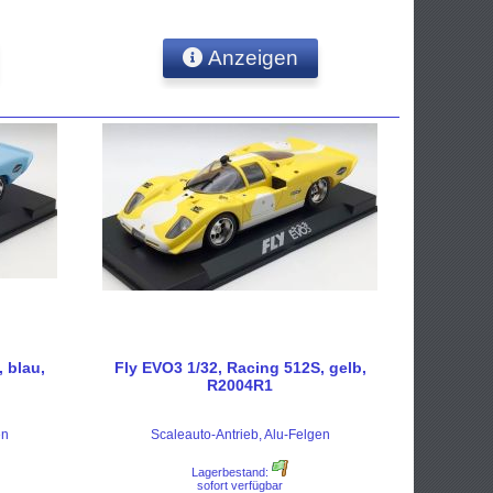
Anzeigen
 blau,
Fly EVO3 1/32, Racing 512S, gelb,
R2004R1
en
Scaleauto-Antrieb, Alu-Felgen
Lagerbestand:
sofort verfügbar