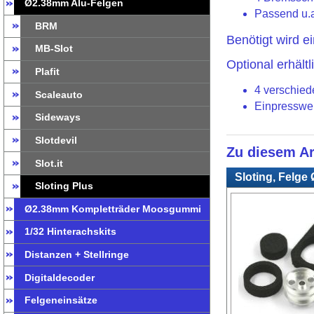
Ø2.38mm Alu-Felgen
Passend u.a
BRM
Benötigt wird 
MB-Slot
Optional erhältl
Plafit
4 verschied
Scaleauto
Einpresswe
Sideways
Slotdevil
Zu diesem Ar
Slot.it
Sloting, Felge
Sloting Plus
Ø2.38mm Kompletträder Moosgummi
1/32 Hinterachskits
Distanzen + Stellringe
Digitaldecoder
Felgeneinsätze