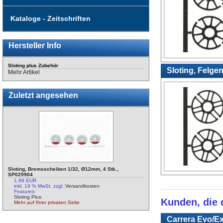
Kataloge - Zeitschriften
Hersteller Info
Sloting plus Zubehör
Sloting, Felge
Mehr Artikel
Zuletzt angesehen
Sloting, Bremsscheiben 1/32, Ø12mm, 4 Stk.,
SP029904
1,99 EUR
inkl. 19 % MwSt. zzgl.
Versandkosten
Features:
Sloting Plus
Kunden, die d
Mehr auf Ihrer privaten Seite
Carrera Evo/Excl