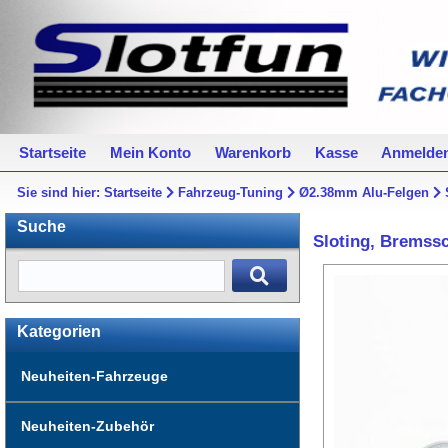
Startseite
Mein Konto
Warenkorb
Kasse
Anmelde
Sie sind hier:
Startseite
Fahrzeug-Tuning
Ø2.38mm Alu-Felgen
Suche
Sloting, Bremss
Kategorien
Neuheiten-Fahrzeuge
Neuheiten-Zubehör