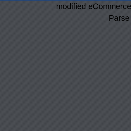
mod
ified eCommerce
Parse