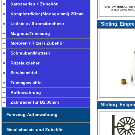
Karosserien + Zubehör
Kompletträder (Moosgummi) Ø3mm
Leitkiele / Stromabnehmer
Sloting, Einpr
Magnete/Trimmung
Motoren / Ritzel / Zubehör
Schrauben/Muttern
Ritzelabzieher
Servicemittel
Trimmgewichte
Aufbewahrung
Zahnräder für Ø2.38mm
Sloting, Felge
Fahrzeug-Aufbewahrung
Metallchassis und Zubehör