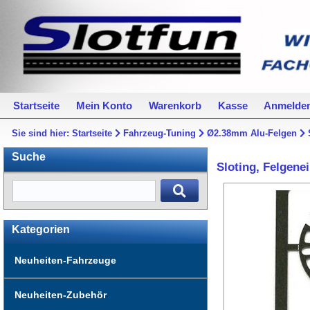
Startseite
Mein Konto
Warenkorb
Kasse
Anmelde
Sie sind hier:
Startseite
Fahrzeug-Tuning
Ø2.38mm Alu-Felgen
Suche
Sloting, Felgene
Kategorien
Neuheiten-Fahrzeuge
Neuheiten-Zubehör