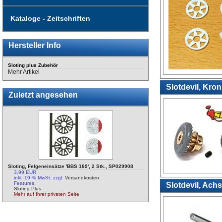
Kataloge - Zeitschriften
Hersteller Info
Sloting plus Zubehör
Mehr Artikel
Slotdevil, Kron
Zuletzt angesehen
Sloting, Felgeneinsätze 'BBS 169', 2 Stk., SP029908
3,99 EUR
inkl. 19 % MwSt. zzgl.
Versandkosten
Features:
Slotdevil, Ach
Sloting Plus
Mehr auf Ihrer privaten Seite