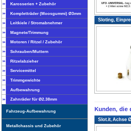
Karosserien + Zubehör
Kompletträder (Moosgummi) Ø3mm
Sloting, Einpr
Leitkiele / Stromabnehmer
Magnete/Trimmung
Motoren / Ritzel / Zubehör
Schrauben/Muttern
Ritzelabzieher
Servicemittel
Trimmgewichte
Aufbewahrung
Zahnräder für Ø2.38mm
Kunden, die d
Fahrzeug-Aufbewahrung
Slot.it, Achse 
Metallchassis und Zubehör