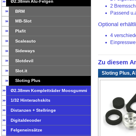
Ø2.38mm Alu-Felgen
2 Bremssche
BRM
Passend u.a
MB-Slot
Optional erhältl
Plafit
4 verschied
Scaleauto
Einpresswe
Sideways
Slotdevil
Zu diesem Ar
Slot.it
Sloting Plus, 
Sloting Plus
Ø2.38mm Kompletträder Moosgummi
1/32 Hinterachskits
Distanzen + Stellringe
Digitaldecoder
Felgeneinsätze