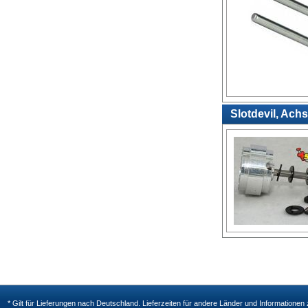
Slotdevil, Ach
* Gilt für Lieferungen nach Deutschland. Lieferzeiten für andere Länder und Informatione