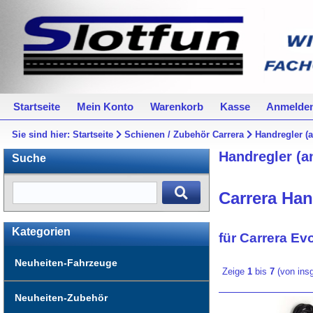
Startseite
Mein Konto
Warenkorb
Kasse
Anmelde
Sie sind hier:
Startseite
Schienen / Zubehör Carrera
Handregler (
Handregler (a
Suche
Carrera Han
Kategorien
für
Carrera Evo
Neuheiten-Fahrzeuge
Zeige
1
bis
7
(von in
Neuheiten-Zubehör