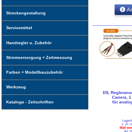
An
Streckengestaltung
Servicemittel
Handregler u. Zubehör
Stromversorgung + Zeitmessung
Farben + Modellbauzubehör
Werkzeug
DS, Reglerans
Carrera, 1
für analo
Kataloge - Zeitschriften
Lager
z. Zt. n
Mail we
Art.-