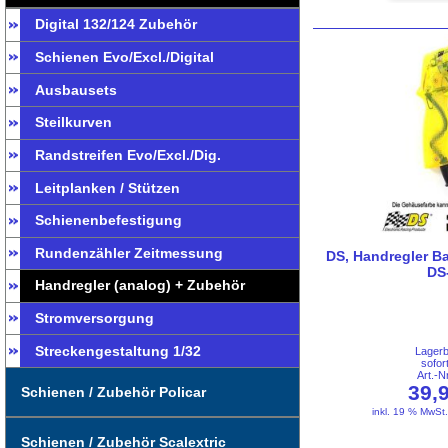
Digital 132/124 Zubehör
Schienen Evo/Excl./Digital
Ausbausets
Steilkurven
Randstreifen Evo/Excl./Dig.
Leitplanken / Stützen
Schienenbefestigung
Rundenzähler Zeitmessung
DS, Handregler Ba
DS
Handregler (analog) + Zubehör
Stromversorgung
Streckengestaltung 1/32
Lager
sofor
Art.-
39,
Schienen / Zubehör Policar
inkl. 19 % MwSt
Schienen / Zubehör Scalextric