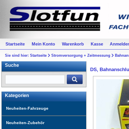
Startseite
Mein Konto
Warenkorb
Kasse
Anmelde
Sie sind hier:
Startseite
Stromversorgung + Zeitmessung
Bahnan
Suche
DS, Bahnanschlu
Kategorien
Neuheiten-Fahrzeuge
Neuheiten-Zubehör