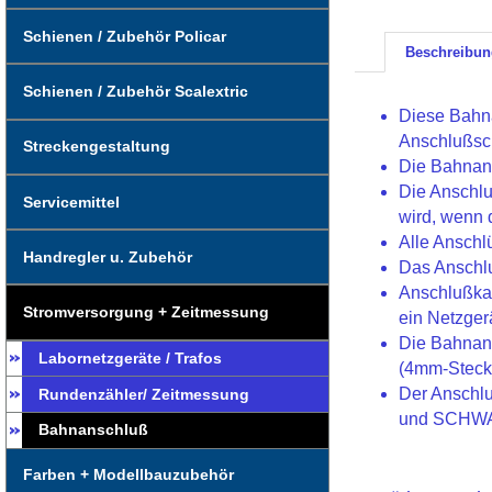
Schienen / Zubehör Policar
Beschreibun
Schienen / Zubehör Scalextric
Diese Bahna
Anschlußsc
Streckengestaltung
Die Bahnans
Die Anschlu
Servicemittel
wird, wenn 
Alle Anschl
Handregler u. Zubehör
Das Anschlu
Anschlußkab
Stromversorgung + Zeitmessung
ein Netzger
Die Bahnans
Labornetzgeräte / Trafos
(4mm-Stecke
Der Anschlu
Rundenzähler/ Zeitmessung
und SCHWAR
Bahnanschluß
Farben + Modellbauzubehör