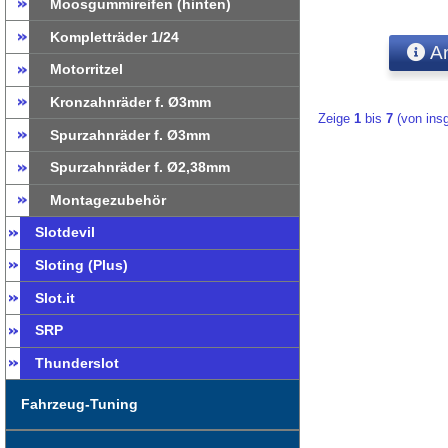
Moosgummireifen (hinten)
Kompletträder 1/24
An
Motorritzel
Kronzahnräder f. Ø3mm
Zeige
1
bis
7
(von in
Spurzahnräder f. Ø3mm
Spurzahnräder f. Ø2,38mm
Montagezubehör
Slotdevil
Sloting (Plus)
Slot.it
SRP
Thunderslot
Fahrzeug-Tuning