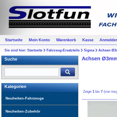
Startseite
Mein Konto
Warenkorb
Kasse
Anmelde
Sie sind hier:
Startseite
Fahrzeug-Ersatzteile
Sigma
Achsen Ø
Achsen Ø3m
Suche
Kategorien
Zeige
1
bis
7
(von in
Neuheiten-Fahrzeuge
Neuheiten-Zubehör