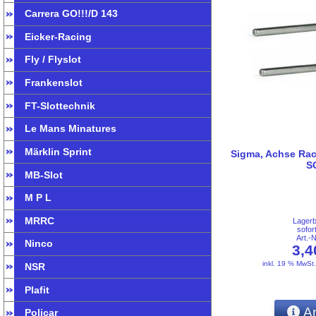
Carrera GO!!!/D 143
Eicker-Racing
Fly / Flyslot
Frankenslot
FT-Slottechnik
Le Mans Minatures
Märklin Sprint
Sigma, Achse Rac
S
MB-Slot
M P L
MRRC
Lager
sofor
Art.-
Ninco
3,
inkl. 19 % MwSt
NSR
Plafit
An
Policar