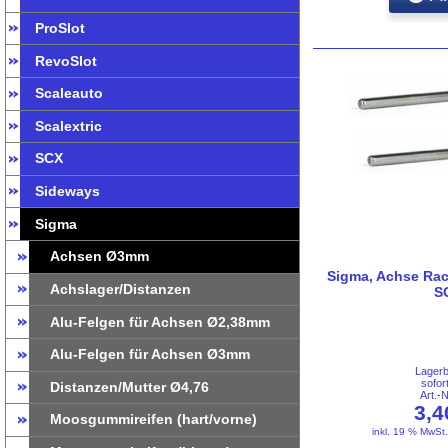
ProSlot
RevoSlot
Scaleauto
Scalextric
SCX
Sideways
Sigma
Achsen Ø3mm
Sigma, Achse Rac
Achslager/Distanzen
S
Alu-Felgen für Achsen Ø2,38mm
Alu-Felgen für Achsen Ø3mm
Lager
sofor
Distanzen/Mutter Ø4,76
Art.-
3,
Moosgummireifen (hart/vorne)
inkl. 19 % MwSt