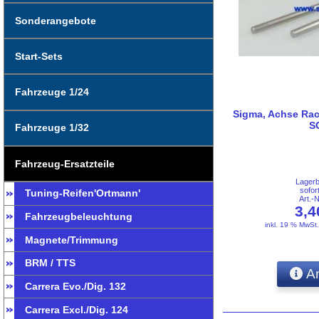
Sonderangebote
Start-Sets
Fahrzeuge 1/24
Sigma, Achse Rac
S
Fahrzeuge 1/32
Fahrzeug-Ersatzteile
Lager
sofor
Tuning-Reifen'Ortmann'
Art.-
3,
Fahrzeugbeleuchtung
inkl. 19 % MwSt
Magnete/Trimmung
BRM / TTS
An
Carrera Evo./Dig. 132
Carrera Excl./Dig. 124