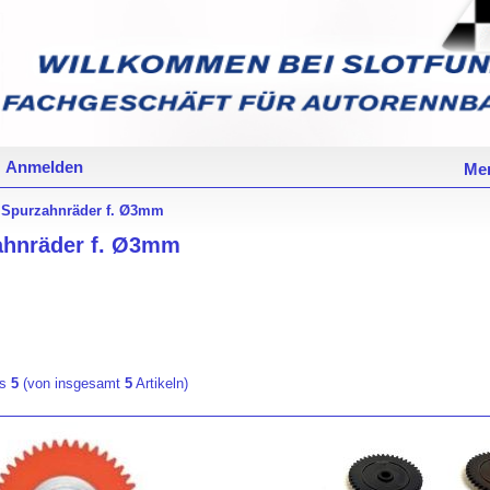
Anmelden
Mer
Spurzahnräder f. Ø3mm
ahnräder f. Ø3mm
is
5
(von insgesamt
5
Artikeln)