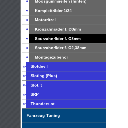
Moosgummireifen (hinten)
Kompletträder 1/24
Motorritzel
Kronzahnräder f. Ø3mm
Spurzahnräder f. Ø3mm
Spurzahnräder f. Ø2,38mm
Montagezubehör
Slotdevil
Sloting (Plus)
Slot.it
SRP
Thunderslot
Fahrzeug-Tuning