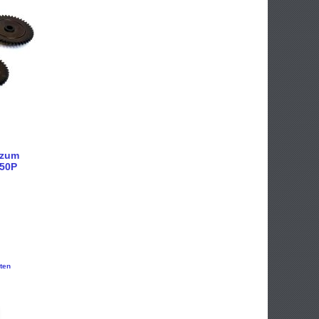
 zum
650P
ten