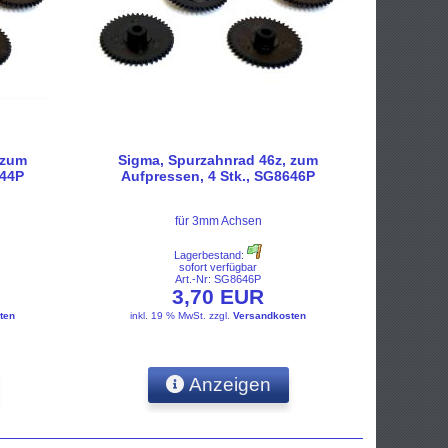
 zum
Sigma, Spurzahnrad 46z, zum
644P
Aufpressen, 4 Stk., SG8646P
für 3mm Achsen
Lagerbestand:
sofort verfügbar
Art.-Nr: SG8646P
3,70 EUR
ten
inkl. 19 % MwSt.
zzgl.
Versandkosten
Anzeigen