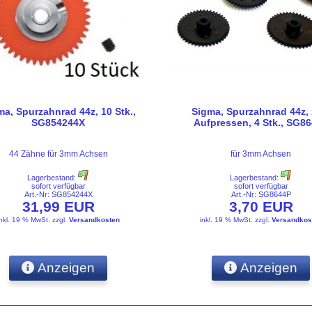
ma, Spurzahnrad 44z, 10 Stk.,
Sigma, Spurzahnrad 44z,
SG854244X
Aufpressen, 4 Stk., SG8
44 Zähne für 3mm Achsen
für 3mm Achsen
Lagerbestand:
Lagerbestand:
sofort verfügbar
sofort verfügbar
Art.-Nr: SG854244X
Art.-Nr: SG8644P
31,99 EUR
3,70 EUR
inkl. 19 % MwSt.
zzgl.
Versandkosten
inkl. 19 % MwSt.
zzgl.
Versandkos
Anzeigen
Anzeigen