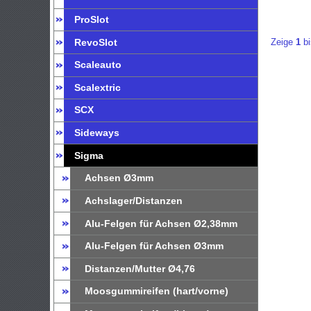
ProSlot
RevoSlot
Zeige
1
b
Scaleauto
Scalextric
SCX
Sideways
Sigma
Achsen Ø3mm
Achslager/Distanzen
Alu-Felgen für Achsen Ø2,38mm
Alu-Felgen für Achsen Ø3mm
Distanzen/Mutter Ø4,76
Moosgummireifen (hart/vorne)