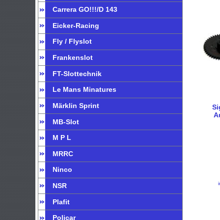
Carrera GO!!!/D 143
Eicker-Racing
Fly / Flyslot
Frankenslot
FT-Slottechnik
Le Mans Minatures
Märklin Sprint
Si
A
MB-Slot
M P L
MRRC
Ninco
NSR
Plafit
Policar