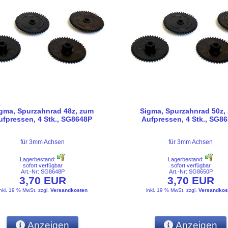
gma, Spurzahnrad 48z, zum
Sigma, Spurzahnrad 50z,
ufpressen, 4 Stk., SG8648P
Aufpressen, 4 Stk., SG8
für 3mm Achsen
für 3mm Achsen
Lagerbestand:
Lagerbestand:
sofort verfügbar
sofort verfügbar
Art.-Nr: SG8648P
Art.-Nr: SG8650P
3,70 EUR
3,70 EUR
inkl. 19 % MwSt.
zzgl.
Versandkosten
inkl. 19 % MwSt.
zzgl.
Versandkos
Anzeigen
Anzeigen