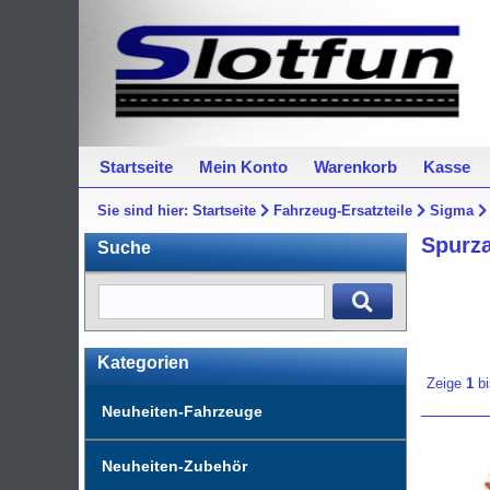
Startseite
Mein Konto
Warenkorb
Kasse
Sie sind hier:
Startseite
Fahrzeug-Ersatzteile
Sigma
Spurz
Suche
Kategorien
Zeige
1
b
Neuheiten-Fahrzeuge
Neuheiten-Zubehör