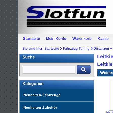
Startseite
Mein Konto
Warenkorb
Kasse
Sie sind hier:
Startseite
Fahrzeug-Tuning
Distanzen + 
Leitki
Suche
Leitkie
Weiter
Kategorien
Neuheiten-Fahrzeuge
Neuheiten-Zubehör
für 