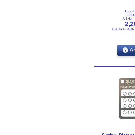
Lager
sofor
Art.-Nr
2,
inkl. 19 % MwSt
An
Sloting, Distanz