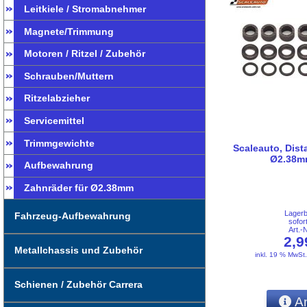
Leitkiele / Stromabnehmer
Magnete/Trimmung
Motoren / Ritzel / Zubehör
Schrauben/Muttern
Ritzelabzieher
Servicemittel
Trimmgewichte
Scaleauto, Dista
Ø2.38m
Aufbewahrung
Zahnräder für Ø2.38mm
Lager
Fahrzeug-Aufbewahrung
sofor
Art.-
2,
Metallchassis und Zubehör
inkl. 19 % MwSt
Schienen / Zubehör Carrera
An