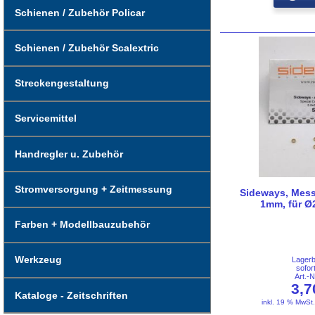
Schienen / Zubehör Policar
Schienen / Zubehör Scalextric
Streckengestaltung
Servicemittel
Handregler u. Zubehör
Stromversorgung + Zeitmessung
Sideways, Mes
1mm, für Ø
Farben + Modellbauzubehör
Werkzeug
Lager
sofor
Art.-
3,
Kataloge - Zeitschriften
inkl. 19 % MwSt