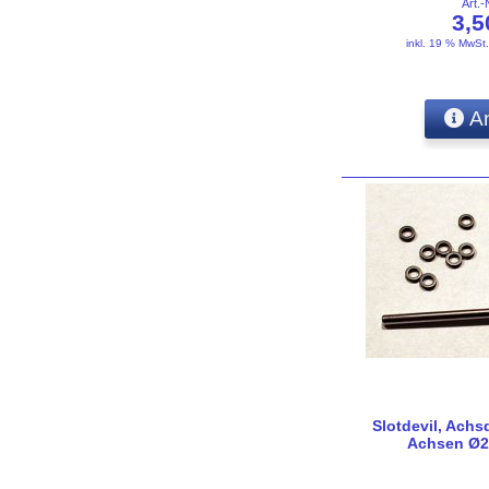
Art.-
3,
inkl. 19 % MwSt
An
Slotdevil, Achs
Achsen Ø2