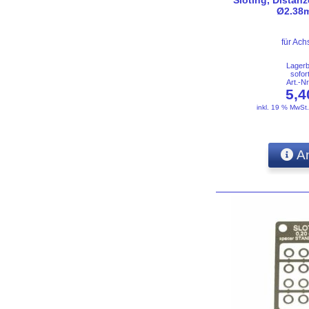
Ø2.38m
für Ac
Lager
sofor
Art.-N
5,
inkl. 19 % MwSt
An