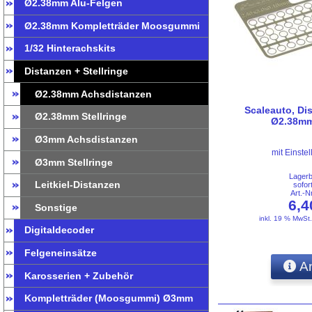
Ø2.38mm Alu-Felgen
Ø2.38mm Kompletträder Moosgummi
1/32 Hinterachskits
Distanzen + Stellringe
Ø2.38mm Achsdistanzen
Scaleauto, Di
Ø2.38mm Stellringe
Ø2.38mm
Ø3mm Achsdistanzen
mit Einste
Ø3mm Stellringe
Lager
Leitkiel-Distanzen
sofor
Art.-
6,
Sonstige
inkl. 19 % MwSt
Digitaldecoder
Felgeneinsätze
An
Karosserien + Zubehör
Kompletträder (Moosgummi) Ø3mm