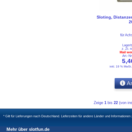
Sloting, Distanz
2
für Ac
Lager
z. Zt. n
Mail we
Art.-N
5,
inkl. 19 % MwSt
An
Zeige
1
bis
22
(von i
* Gilt für Lieferungen nach Deutschland. Lieferzeiten für andere Länder und Informatione
Mehr über slotfun.de