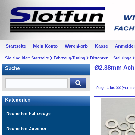
Startseite
Mein Konto
Warenkorb
Kasse
Anmelde
Sie sind hier:
Startseite
Fahrzeug-Tuning
Distanzen + Stellringe
Ø2.38mm Ach
Suche
Zeige
1
bis
22
(von i
Kategorien
Neuheiten-Fahrzeuge
Neuheiten-Zubehör