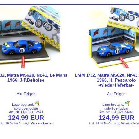
32, Matra MS620, Nr.41, Le Mans
LMM 1/32, Matra MS620, Nr.43
1966, J.P.Beltoise
1966, H. Pescarolo
-wieder lieferbar-
Alu-Felgen
Alu-Felgen
Lagerbestand:
Lagerbestand:
sofort verfügbar
sofort verfügbar
Art.-Nr: LM132115M41
Art.-Nr: LM132115M43
124,99 EUR
124,99 EUR
inkl. 19 % MwSt.
zzgl.
Versandkosten
inkl. 19 % MwSt.
zzgl.
Versandkos