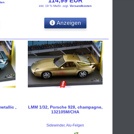
114,99 EUR
ten
inkl. 19 % MwSt.
zzgl.
Versandkosten
Anzeigen
tallic ,
LMM 1/32, Porsche 928, champagne,
132105M/CHA
Sidewinder, Alu-Felgen