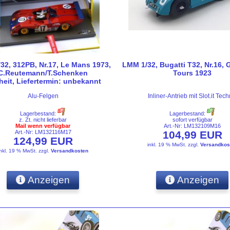
32, 312PB, Nr.17, Le Mans 1973,
LMM 1/32, Bugatti T32, Nr.16, 
C.Reutemann/T.Schenken
Tours 1923
eit, Liefertermin: unbekannt
Alu-Felgen
Inliner-Antrieb mit Slot.it Tech
Lagerbestand:
Lagerbestand:
z. Zt. nicht lieferbar
sofort verfügbar
Mail wenn verfügbar
Art.-Nr: LM132109M16
Art.-Nr: LM132116M17
104,99 EUR
124,99 EUR
inkl. 19 % MwSt.
zzgl.
Versandkos
inkl. 19 % MwSt.
zzgl.
Versandkosten
Anzeigen
Anzeigen