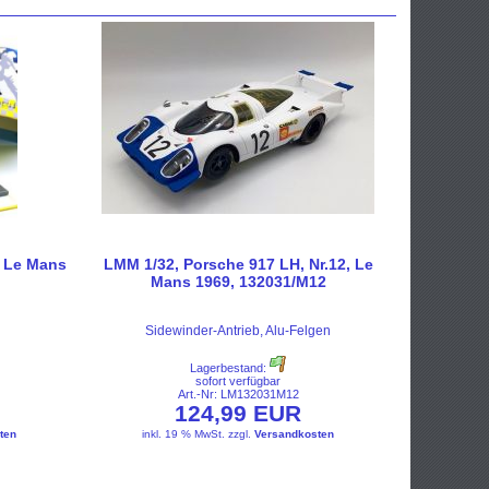
, Le Mans
LMM 1/32, Porsche 917 LH, Nr.12, Le
Mans 1969, 132031/M12
Sidewinder-Antrieb, Alu-Felgen
Lagerbestand:
sofort verfügbar
Art.-Nr: LM132031M12
124,99 EUR
ten
inkl. 19 % MwSt.
zzgl.
Versandkosten