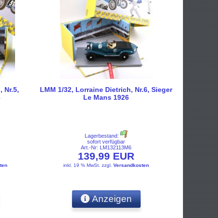
 Nr.5,
LMM 1/32, Lorraine Dietrich, Nr.6, Sieger
6
Le Mans 1926
Lagerbestand:
sofort verfügbar
Art.-Nr: LM132113M6
139,99 EUR
ten
inkl. 19 % MwSt.
zzgl.
Versandkosten
Anzeigen