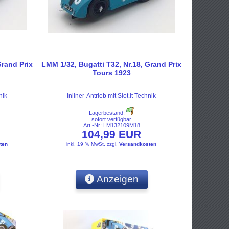
Grand Prix
LMM 1/32, Bugatti T32, Nr.18, Grand Prix
Tours 1923
nik
Inliner-Antrieb mit Slot.it Technik
Lagerbestand:
sofort verfügbar
Art.-Nr: LM132109M18
104,99 EUR
ten
inkl. 19 % MwSt.
zzgl.
Versandkosten
Anzeigen