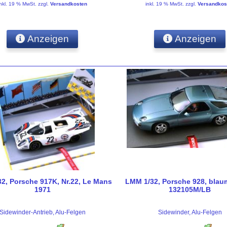
inkl. 19 % MwSt.
zzgl.
Versandkosten
inkl. 19 % MwSt.
zzgl.
Versandkos
Anzeigen
Anzeigen
2, Porsche 917K, Nr.22, Le Mans
LMM 1/32, Porsche 928, blaume
1971
132105M/LB
Sidewinder-Antrieb, Alu-Felgen
Sidewinder, Alu-Felgen