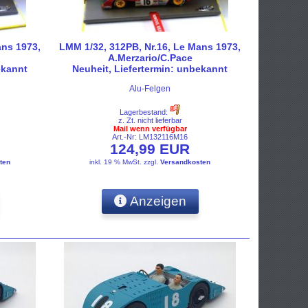
ans 1973,
LMM 1/32, 312PB, Nr.16, Le Mans 1973,
A.Merzario/C.Pace
ekannt
Neuheit, Liefertermin: unbekannt
Alu-Felgen
Lagerbestand:
z. Zt. nicht lieferbar
Mail wenn verfügbar
Art.-Nr: LM132116M16
124,99 EUR
ten
inkl. 19 % MwSt.
zzgl.
Versandkosten
Anzeigen