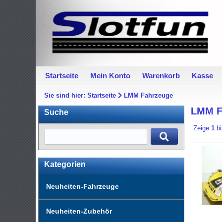
Startseite
Mein Konto
Warenkorb
Kasse
Sie sind hier:
Startseite
LMM Fahrzeuge
LMM F
Suche
Zeige
1
b
Kategorien
Neuheiten-Fahrzeuge
Neuheiten-Zubehör