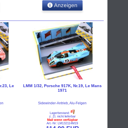
Anzeigen
r.23, Le
LMM 1/32, Porsche 917K, Nr.19, Le Mans
1971
gen
Sidewinder-Antrieb, Alu-Felgen
Lagerbestand:
z. Zt. nicht lieferbar
Mail wenn verfügbar
Art.-Nr: LM132114M19