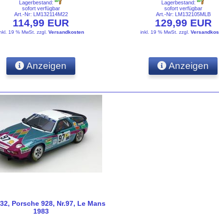
Lagerbestand:
Lagerbestand:
sofort verfügbar
sofort verfügbar
Art.-Nr: LM132114M22
Art.-Nr: LM132105MLB
114,99 EUR
129,99 EUR
inkl. 19 % MwSt.
zzgl.
Versandkosten
inkl. 19 % MwSt.
zzgl.
Versandkos
Anzeigen
Anzeigen
32, Porsche 928, Nr.97, Le Mans
1983