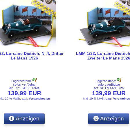
, Lorraine Dietrich, Nr.4, Dritter
LMM 1/32, Lorraine Dietrich,
Le Mans 1926
Zweiter Le Mans 192
Lagerbestand:
Lagerbestand:
sofort verfügbar
sofort verfügbar
Art.-Nr: LM132113M4
Art.-Nr: LM132113M5
139,99 EUR
139,99 EUR
inkl. 19 % MwSt.
zzgl.
Versandkosten
inkl. 19 % MwSt.
zzgl.
Versandkos
Anzeigen
Anzeigen