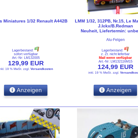
 Miniatures 1/32 Renault A442B
LMM 1/32, 312PB, Nr.15, Le M
J.Ickx/B.Redman
Neuheit, Liefertermin: unb
Alu-Felgen
Lagerbestand:
Lagerbestand:
sofort verfügbar
z. Zt. nicht lieferbar
Art.-Nr: LM132005
Mail wenn verfügbar
129,99 EUR
Art.-Nr: LM132116M15
124,99 EUR
inkl. 19 % MwSt.
zzgl.
Versandkosten
inkl. 19 % MwSt.
zzgl.
Versandkos
Anzeigen
Anzeigen