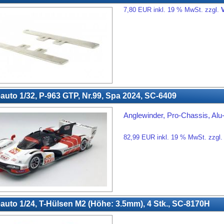
7,80 EUR inkl. 19 % MwSt. zzgl.
auto 1/32, P-963 GTP, Nr.99, Spa 2024, SC-6409
Anglewinder, Pro-Chassis, Alu
82,99 EUR inkl. 19 % MwSt. zzgl
auto 1/24, T-Hülsen M2 (Höhe: 3.5mm), 4 Stk., SC-8170H