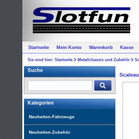
Startseite
Mein Konto
Warenkorb
Kasse
Sie sind hier:
Startseite
Metallchassis und Zubehör
Sc
Suche
Scaleau
Kategorien
Neuheiten-Fahrzeuge
Neuheiten-Zubehör