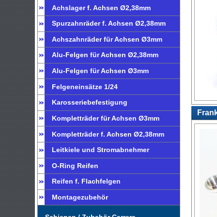
Achslager f. Achsen Ø2,38mm
Spurzahnräder f. Achsen Ø2,38mm
Achszahnräder für Achsen Ø3mm
Alu-Felgen für Achsen Ø2,38mm
Alu-Felgen für Achsen Ø3mm
Felgeneinsätze 1/24
Karosseriebefestigung
Frank
Kompletträder für Achsen Ø3mm
Kompletträder f. Achsen Ø2,38mm
Leitkiele und Stromabnehmer
O-Ring Reifen
Reifen f. Flachfelgen
Montagezubehör