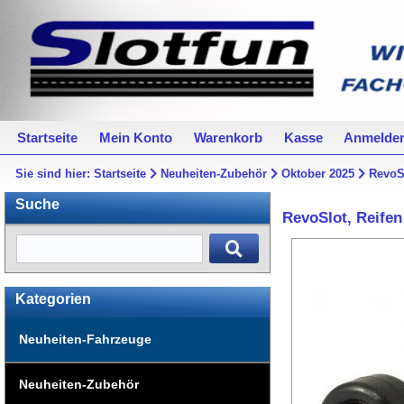
Startseite
Mein Konto
Warenkorb
Kasse
Anmelde
Sie sind hier:
Startseite
Neuheiten-Zubehör
Oktober 2025
RevoSl
Suche
RevoSlot, Reifen
Kategorien
Neuheiten-Fahrzeuge
Neuheiten-Zubehör