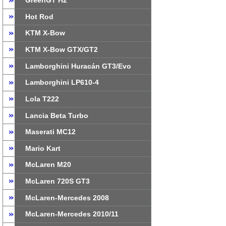
GreenGT H2
Hot Rod
KTM X-Bow
KTM X-Bow GTX/GT2
Lamborghini Huracán GT3/Evo
Lamborghini LP610-4
Lola T222
Lancia Beta Turbo
Maserati MC12
Mario Kart
McLaren M20
McLaren 720S GT3
McLaren-Mercedes 2008
McLaren-Mercedes 2010/11