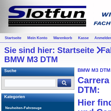
Startseite
Mein Konto
Warenkorb
Kasse
Anmelde
Sie sind hier:
Startseite
Fa
BMW M3 DTM
BMW M3 DTM
Suche
Carrera
DTM:
Kategorien
Hier fin
Neuheiten-Fahrzeuge