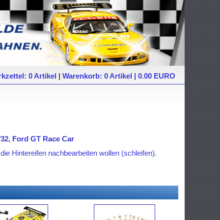
kzettel: 0 Artikel
|
Warenkorb: 0 Artikel | 0.00 EURO
1/32, Ford GT Race Car
die Hintereifen nachbearbeiten wollen (schleifen).