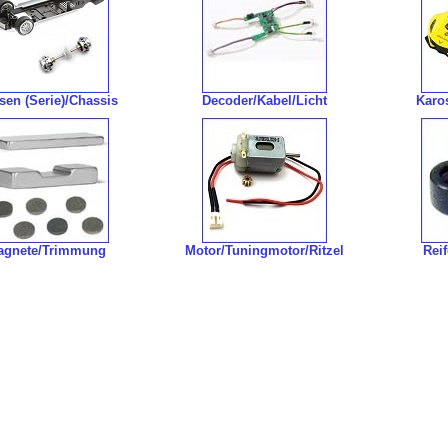
sen (Serie)/Chassis
Decoder/Kabel/Licht
Karo
agnete/Trimmung
Motor/Tuningmotor/Ritzel
Rei