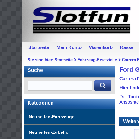
Startseite
Mein Konto
Warenkorb
Kasse
Sie sind hier:
Startseite
Fahrzeug-Ersatzteile
Carrera 
Ford 
Suche
Carrera 
Hier find
Der Tunin
Ansosnte
Kategorien
Neuheiten-Fahrzeuge
Weiter
Neuheiten-Zubehör