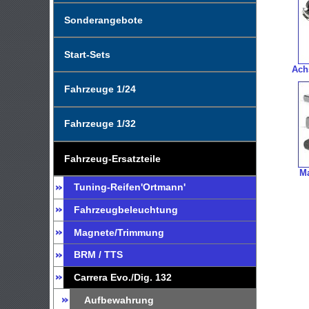
Sonderangebote
Start-Sets
Ach
Fahrzeuge 1/24
Fahrzeuge 1/32
Fahrzeug-Ersatzteile
M
Tuning-Reifen'Ortmann'
Fahrzeugbeleuchtung
Magnete/Trimmung
BRM / TTS
Carrera Evo./Dig. 132
Aufbewahrung