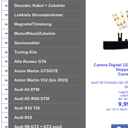
Decoder, Kabel + Zubehör
Leitkiele Stromabnehmer
Magnete/Trimmung
Motor/Ritzel/Zubehör
Servicemittel
Tuning-Kits
Alfa Romeo GTA
Carrera Digital 13
Doppe
Aston Martin GT3/GTE
Carr
Aston Martin V12 (bis 2015)
auch für Exclusiv (ab 2
ge
Audi A4 DTM
Lager
sofor
Audi A5 /RS5 DTM
Art.-N
9,
Audi R10 TDI
inkl. 19 % MwSt
Audi R18
Audi R8 GT3 + GT3 evo2