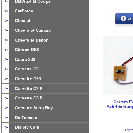
BMW Z4 M Coupe
CarForce
An
Cheetah
Chevrolet Camaro
Chevrolet Dekon
Citroen DS3
Cobra 289
Corvette C6
Corvette C6R
Corvette C7.R
Corvette C8.R
Carrera E
Fahrtrichtung
Corvette Sting Ray
De Tomaso
Disney Cars
Lager