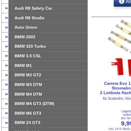
An
Audi R8 Safety Car
Audi R8 Straße
Auto Union
BMW 2002
BMW 320 Turbo
BMW 3.5 CSL
BMW M1
BMW M3 GT2
Carrera Evo 1
BMW M3 DTM
Stromabn
2 Leitkiele fla
BMW M4 DTM
für Scalextric, 
BMW M4 GT3 (DTM)
Lager
BMW M6 GT3
sofor
Art.-N
9,
BMW Z4 GT3
inkl. 19 % MwSt