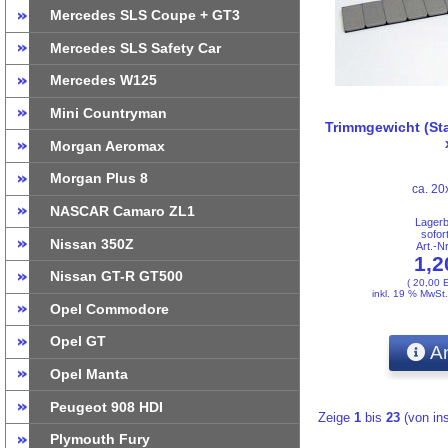
Mercedes SLS Coupe + GT3
Mercedes SLS Safety Car
Mercedes W125
Mini Countryman
Trimmgewicht (Sta
Morgan Aeromax
Morgan Plus 8
ca. 2
NASCAR Camaro ZL1
Lager
sofor
Nissan 350Z
Art.-
1,
Nissan GT-R GT500
( 20,00 
inkl. 19 % MwSt
Opel Commodore
Opel GT
An
Opel Manta
Peugeot 908 HDI
Zeige
1
bis
23
(von i
Plymouth Fury