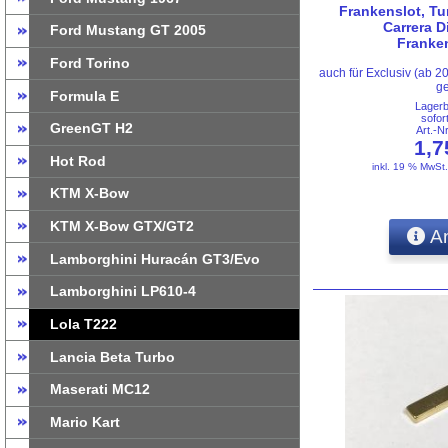
Frankenslot, Tun
Carrera D
Ford Mustang GT 2005
Franke
Ford Torino
auch für Exclusiv (ab 2
ge
Formula E
Lager
sofor
GreenGT H2
Art.-N
1,
Hot Rod
inkl. 19 % MwSt
KTM X-Bow
KTM X-Bow GTX/GT2
An
Lamborghini Huracán GT3/Evo
Lamborghini LP610-4
Lola T222
Lancia Beta Turbo
Maserati MC12
Mario Kart