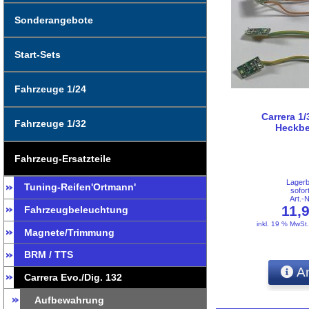
Sonderangebote
Start-Sets
Fahrzeuge 1/24
Carrera 1/
Fahrzeuge 1/32
Heckbe
Fahrzeug-Ersatzteile
Lager
Tuning-Reifen'Ortmann'
sofor
Art.-
11,
Fahrzeugbeleuchtung
inkl. 19 % MwSt
Magnete/Trimmung
BRM / TTS
An
Carrera Evo./Dig. 132
Aufbewahrung