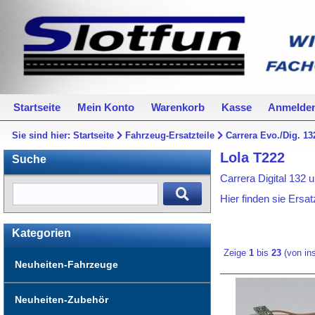
Startseite
Mein Konto
Warenkorb
Kasse
Anmelde
Sie sind hier:
Startseite
Fahrzeug-Ersatzteile
Carrera Evo./Dig. 13
Lola T222
Suche
Carrera Digital 132 
Hier finden sie Ersat
Kategorien
Zeige
1
bis
23
(von i
Neuheiten-Fahrzeuge
Neuheiten-Zubehör