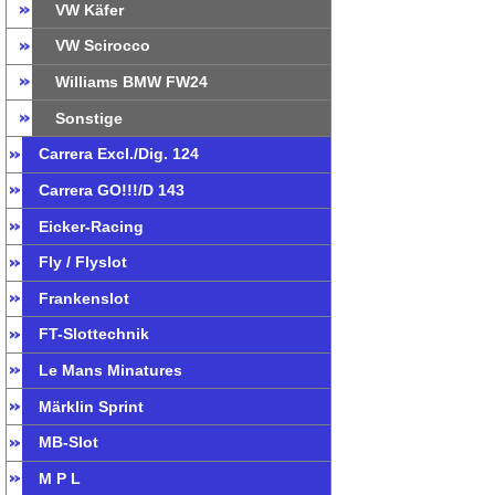
VW Käfer
VW Scirocco
Williams BMW FW24
Sonstige
Carrera Excl./Dig. 124
Carrera GO!!!/D 143
Eicker-Racing
Fly / Flyslot
Frankenslot
FT-Slottechnik
Le Mans Minatures
Märklin Sprint
MB-Slot
M P L