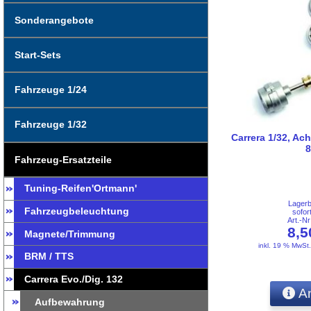
Sonderangebote
Start-Sets
Fahrzeuge 1/24
Fahrzeuge 1/32
Carrera 1/32, Ach
8
Fahrzeug-Ersatzteile
Tuning-Reifen'Ortmann'
Lager
Fahrzeugbeleuchtung
sofor
Art.-N
8,
Magnete/Trimmung
inkl. 19 % MwSt
BRM / TTS
Carrera Evo./Dig. 132
An
Aufbewahrung