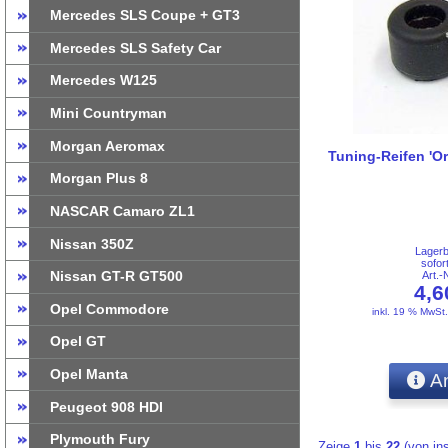
Mercedes SLS Coupe + GT3
Mercedes SLS Safety Car
Mercedes W125
Mini Countryman
Morgan Aeromax
Tuning-Reifen 'O
Morgan Plus 8
NASCAR Camaro ZL1
Nissan 350Z
Lager
sofor
Nissan GT-R GT500
Art.
4,
Opel Commodore
inkl. 19 % MwSt
Opel GT
Opel Manta
An
Peugeot 908 HDI
Plymouth Fury
Zeige
1
bis
22
(von i