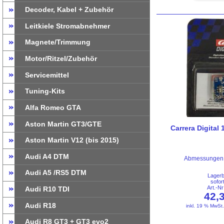
Decoder, Kabel + Zubehör
Leitkiele Stromabnehmer
Magnete/Trimmung
Motor/Ritzel/Zubehör
Servicemittel
Tuning-Kits
Alfa Romeo GTA
Aston Martin GT3/GTE
Carrera Digital
Aston Martin V12 (bis 2015)
Audi A4 DTM
Abmessungen: 
Audi A5 /RS5 DTM
Lager
sofor
Art.-N
Audi R10 TDI
42,
Audi R18
inkl. 19 % MwSt
Audi R8 GT3 + GT3 evo2