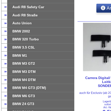
Audi R8 Safety Car
An
Audi R8 Straße
Auto Union
BMW 2002
BMW 320 Turbo
BMW 3.5 CSL
BMW M1
BMW M3 GT2
BMW M3 DTM
Carrera Digital
BMW M4 DTM
Leitki
SONDE
BMW M4 GT3 (DTM)
auch für Exclusiv (ab 
BMW M6 GT3
ge
Lager
BMW Z4 GT3
sofor
Art.-