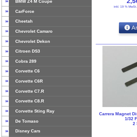
2,
BMW Z4 M Coupe
inkl. 19 % MwSt
CarForce
Cheetah
An
Chevrolet Camaro
Chevrolet Dekon
Citroen DS3
Cobra 289
Corvette C6
Corvette C6R
Corvette C7.R
Corvette C8.R
Corvette Sting Ray
Carrera Magnet Di
1/32 
De Tomaso
2
Disney Cars