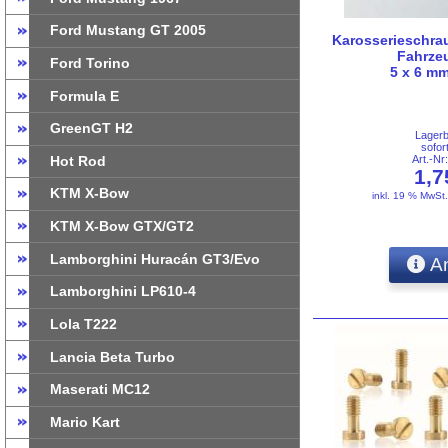
Ford Mustang GT 2005
Karosserieschrau
Fahrzeu
Ford Torino
5 x 6 mm
Formula E
GreenGT H2
Lager
sofor
Art.-N
Hot Rod
1,
KTM X-Bow
inkl. 19 % MwSt
KTM X-Bow GTX/GT2
Lamborghini Huracán GT3/Evo
An
Lamborghini LP610-4
Lola T222
Lancia Beta Turbo
Maserati MC12
Mario Kart