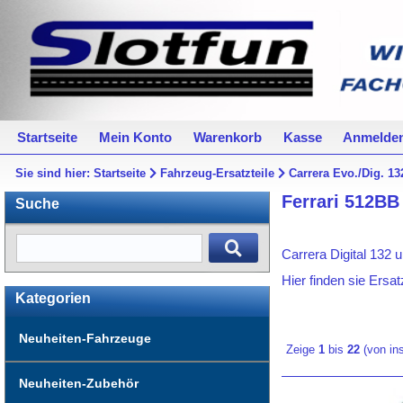
Startseite
Mein Konto
Warenkorb
Kasse
Anmelde
Sie sind hier:
Startseite
Fahrzeug-Ersatzteile
Carrera Evo./Dig. 13
Ferrari 512BB
Suche
Carrera Digital 132 
Hier finden sie Ersat
Kategorien
Neuheiten-Fahrzeuge
Zeige
1
bis
22
(von i
Neuheiten-Zubehör