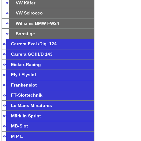
VW Käfer
VW Scirocco
Williams BMW FW24
Sonstige
Carrera Excl./Dig. 124
Carrera GO!!!/D 143
Eicker-Racing
Fly / Flyslot
Frankenslot
FT-Slottechnik
Le Mans Minatures
Märklin Sprint
MB-Slot
M P L