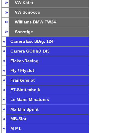
VW Käfer
VW Scirocco
Williams BMW FW24
Sonstige
Carrera Excl./Dig. 124
Carrera GO!!!/D 143
Eicker-Racing
Fly / Flyslot
Frankenslot
FT-Slottechnik
Le Mans Minatures
Märklin Sprint
MB-Slot
M P L