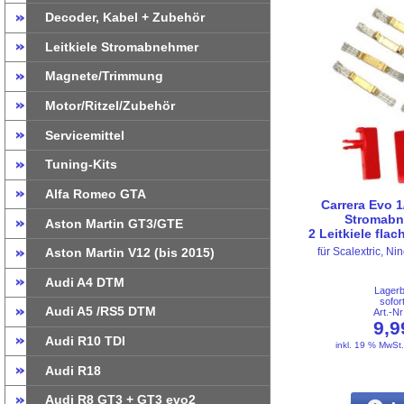
Decoder, Kabel + Zubehör
Leitkiele Stromabnehmer
Magnete/Trimmung
Motor/Ritzel/Zubehör
Servicemittel
Tuning-Kits
Alfa Romeo GTA
Carrera Evo 1
Stromabn
Aston Martin GT3/GTE
2 Leitkiele fla
Aston Martin V12 (bis 2015)
für Scalextric, 
Audi A4 DTM
Lager
sofor
Audi A5 /RS5 DTM
Art.-N
9,
Audi R10 TDI
inkl. 19 % MwSt
Audi R18
Audi R8 GT3 + GT3 evo2