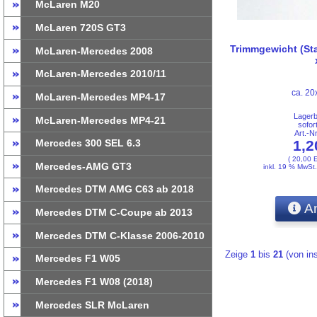
McLaren M20
McLaren 720S GT3
Trimmgewicht (Sta
McLaren-Mercedes 2008
McLaren-Mercedes 2010/11
ca. 2
McLaren-Mercedes MP4-17
Lager
McLaren-Mercedes MP4-21
sofor
Art.-
1,
Mercedes 300 SEL 6.3
( 20,00 
Mercedes-AMG GT3
inkl. 19 % MwSt
Mercedes DTM AMG C63 ab 2018
An
Mercedes DTM C-Coupe ab 2013
Mercedes DTM C-Klasse 2006-2010
Zeige
1
bis
21
(von i
Mercedes F1 W05
Mercedes F1 W08 (2018)
Mercedes SLR McLaren