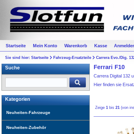
Startseite
Mein Konto
Warenkorb
Kasse
Anmelde
Sie sind hier:
Startseite
Fahrzeug-Ersatzteile
Carrera Evo./Dig. 13
Ferrari F10
Suche
Carrera Digital 132 u
Hier finden sie Ersat
Kategorien
Zeige
1
bis
21
(von i
Neuheiten-Fahrzeuge
Neuheiten-Zubehör