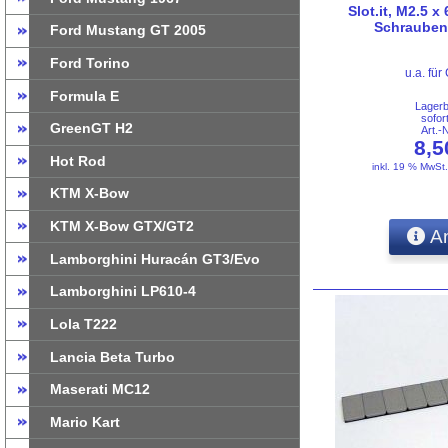
Slot.it, M2.5 x
Schrauben,
Ford Mustang GT 2005
Ford Torino
u.a. für
Formula E
Lager
sofor
GreenGT H2
Art.-
8,
Hot Rod
inkl. 19 % MwSt
KTM X-Bow
KTM X-Bow GTX/GT2
An
Lamborghini Huracán GT3/Evo
Lamborghini LP610-4
Lola T222
Lancia Beta Turbo
Maserati MC12
Mario Kart