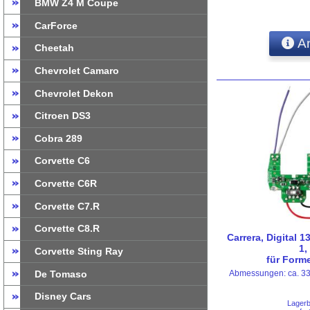
BMW Z4 M Coupe
CarForce
An
Cheetah
Chevrolet Camaro
Chevrolet Dekon
Citroen DS3
Cobra 289
Corvette C6
Corvette C6R
Corvette C7.R
Corvette C8.R
Carrera, Digital 
1,
Corvette Sting Ray
für Forme
De Tomaso
Abmessungen: ca. 33
Disney Cars
Lager