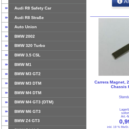
An
Audi R8 Safety Car
Audi R8 Straße
Auto Union
BMW 2002
BMW 320 Turbo
BMW 3.5 CSL
BMW M1
BMW M3 GT2
Carrera Magnet, 
BMW M3 DTM
Chassis h
BMW M4 DTM
Stand
BMW M4 GT3 (DTM)
Lager
BMW M6 GT3
sofor
Art.-
0,
BMW Z4 GT3
inkl. 19 % MwSt