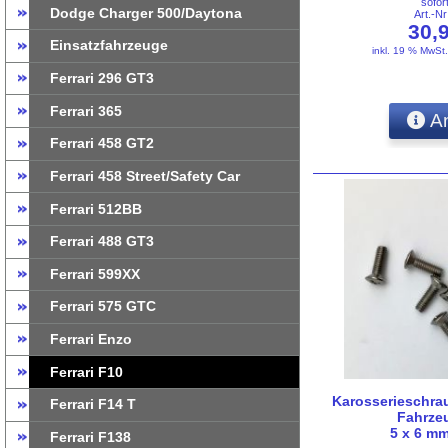
sofor
Dodge Charger 500/Daytona
Art.-N
30,
Einsatzfahrzeuge
inkl. 19 % MwSt
Ferrari 296 GT3
Ferrari 365
An
Ferrari 458 GT2
Ferrari 458 Street/Safety Car
Ferrari 512BB
Ferrari 488 GT3
Ferrari 599XX
Ferrari 575 GTC
Ferrari Enzo
Ferrari F10
Karosserieschrau
Ferrari F14 T
Fahrzeu
5 x 6 mm
Ferrari F138