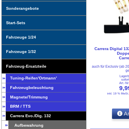
Sonderangebote
Start-Sets
Fahrzeuge 1/24
Carrera Digital 13
Fahrzeuge 1/32
Doppe
Carr
Fahrzeug-Ersatzteile
auch für Exclusiv (ab 2
ge
Lager
Tuning-Reifen'Ortmann'
sofor
Art.-N
9,
Fahrzeugbeleuchtung
inkl. 19 % MwSt
Magnete/Trimmung
BRM / TTS
An
Carrera Evo./Dig. 132
Aufbewahrung