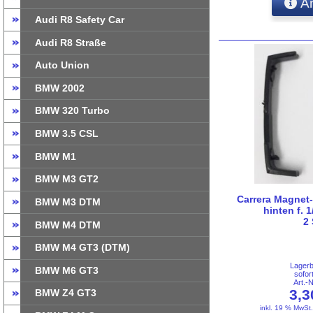
An
Audi R8 Safety Car
Audi R8 Straße
Auto Union
BMW 2002
BMW 320 Turbo
BMW 3.5 CSL
BMW M1
BMW M3 GT2
Carrera Magnet
BMW M3 DTM
hinten f. 
2
BMW M4 DTM
BMW M4 GT3 (DTM)
Lager
BMW M6 GT3
sofor
Art.-
3,
BMW Z4 GT3
inkl. 19 % MwSt