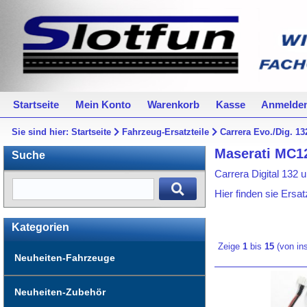
Startseite
Mein Konto
Warenkorb
Kasse
Anmelde
Sie sind hier:
Startseite
Fahrzeug-Ersatzteile
Carrera Evo./Dig. 13
Maserati MC1
Suche
Carrera Digital 132 
Hier finden sie Ersa
Kategorien
Zeige
1
bis
15
(von i
Neuheiten-Fahrzeuge
Neuheiten-Zubehör