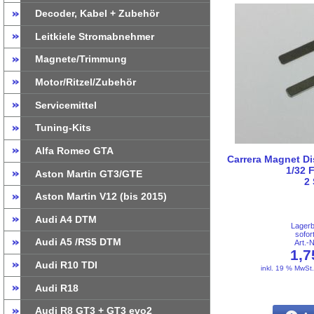
Decoder, Kabel + Zubehör
Leitkiele Stromabnehmer
Magnete/Trimmung
Motor/Ritzel/Zubehör
Servicemittel
Tuning-Kits
Alfa Romeo GTA
Carrera Magnet Di
1/32 
Aston Martin GT3/GTE
2
Aston Martin V12 (bis 2015)
Audi A4 DTM
Lager
sofor
Audi A5 /RS5 DTM
Art.-
1,
Audi R10 TDI
inkl. 19 % MwSt
Audi R18
Audi R8 GT3 + GT3 evo2