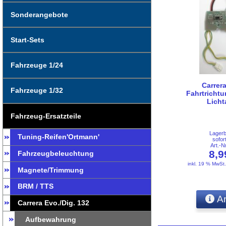
Sonderangebote
Start-Sets
Fahrzeuge 1/24
Carrera
Fahrzeuge 1/32
Fahrtrichtu
Lich
Fahrzeug-Ersatzteile
Lager
Tuning-Reifen'Ortmann'
sofor
Art.-
8,
Fahrzeugbeleuchtung
inkl. 19 % MwSt
Magnete/Trimmung
BRM / TTS
An
Carrera Evo./Dig. 132
Aufbewahrung