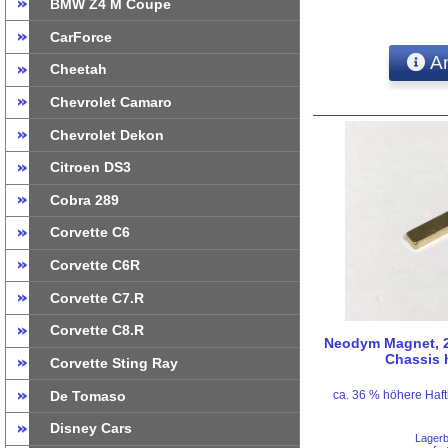
BMW Z4 M Coupe
CarForce
An
Cheetah
Chevrolet Camaro
Chevrolet Dekon
Citroen DS3
Cobra 289
Corvette C6
Corvette C6R
Corvette C7.R
Corvette C8.R
Neodym Magnet, 2
Chassis h
Corvette Sting Ray
De Tomaso
ca. 36 % höhere Haft
Disney Cars
Lager