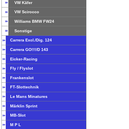
VW Käfer
VW Scirocco
Williams BMW FW24
Sonstige
Carrera Excl./Dig. 124
Carrera GO!!!/D 143
Eicker-Racing
Fly / Flyslot
Frankenslot
FT-Slottechnik
Le Mans Minatures
Märklin Sprint
MB-Slot
M P L